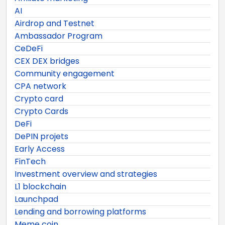
AI
Airdrop and Testnet
Ambassador Program
CeDeFi
CEX DEX bridges
Community engagement
CPA network
Crypto card
Crypto Cards
DeFi
DePIN projets
Early Access
FinTech
Investment overview and strategies
L1 blockchain
Launchpad
Lending and borrowing platforms
Meme coin