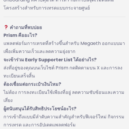
โครงสร้างสำหรับการเทรดแบบกระจายศูนย์
คำถามที่พบบ่อย
Prism คืออะไร?
แพลตฟอร์มการเทรดที่สร้างขึ้นสำหรับ Megaeth ออกแบบมา
เพื่อเพิ่มความเร็วและลดความยุ่งยาก
จะเข้าร่วม Early Supporter List ได้อย่างไร?
ส่งที่อยู่ของคุณบนเว็บไซต์ Prism กดติดตามบน X และการลง
ทะเบียนเสร็จสิ้น
ต้องเชื่อมต่อกระเป๋าเงินไหม?
ไม่ต้อง การลงทะเบียนใช้เพียงที่อยู่ ลดความซับซ้อนและความ
เสี่ยง
ผู้สนับสนุนได้รับสิทธิประโยชน์อะไร?
การเข้าถึงแบบมีลำดับความสำคัญสำหรับฟีเจอร์ใหม่ กิจกรรม
การเทรด และการอัปเดตแพลตฟอร์ม