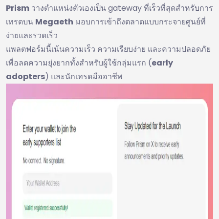
Prism
วางตำแหน่งตัวเองเป็น gateway ที่เร็วที่สุดสำหรับการ
เทรดบน
Megaeth
มอบการเข้าถึงตลาดแบบกระจายศูนย์ที่
ง่ายและรวดเร็ว
แพลตฟอร์มนี้เน้นความเร็ว ความเรียบง่าย และความปลอดภัย
เพื่อลดความยุ่งยากทั้งสำหรับผู้ใช้กลุ่มแรก (
early
adopters
) และนักเทรดมืออาชีพ