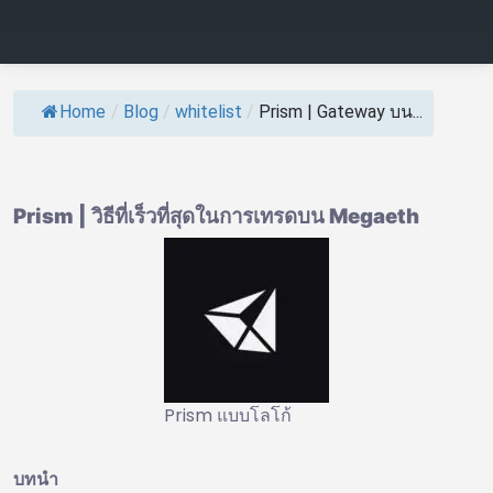
Home
/
Blog
/
whitelist
/
Prism | Gateway บน...
Prism | วิธีที่เร็วที่สุดในการเทรดบน Megaeth
Prism แบบโลโก้
บทนำ