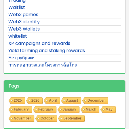
Trading
Waitlist
Web3 games
Web3 identity
Web3 Wallets
whitelist
XP campaigns and rewards
Yield farming and staking rewards
Без рубрики
การหลอกลวงและโครงการฉ้อโกง
Tags
2025
2026
April
August
December
Fabruary
February
January
March
May
November
October
September