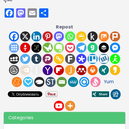
Facebook
Mastodon
Email
Share
Repost
Yum
Categories