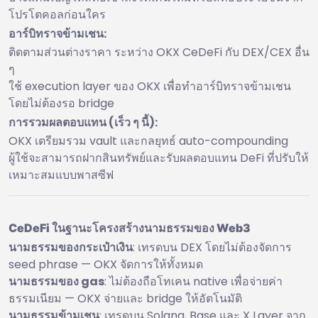
โปรโตคอลก่อนใคร
อาร์บิทราจข้ามเชน:
ติดตามส่วนต่างราคา ระหว่าง OKX CeDeFi กับ DEX/CEX อื่น
ๆ
ใช้ execution layer ของ OKX เพื่อทำอาร์บิทราจข้ามเชน
โดยไม่ต้องรอ bridge
การรวมผลตอบแทน (เร็ว ๆ นี้):
OKX เตรียมรวม vault และกลยุทธ์ auto-compounding
ผู้ใช้จะสามารถฝากสินทรัพย์และรับผลตอบแทน DeFi ที่ปรับให้
เหมาะสมแบบพาสซีฟ
CeDeFi ในฐานะโครงสร้างนามธรรมของ Web3
นามธรรมของกระเป๋าเงิน
: เทรดบน DEX โดยไม่ต้องจัดการ
seed phrase — OKX จัดการให้ทั้งหมด
นามธรรมของ gas
: ไม่ต้องถือโทเคน native เพื่อจ่ายค่า
ธรรมเนียม — OKX จ่ายและ bridge ให้อัตโนมัติ
นามธรรมข้ามเชน
: เทรดบน Solana, Base และ X Layer จาก