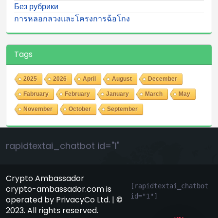
Без рубрики
การหลอกลวงและโครงการฉ้อโกง
Tags
2025
2026
April
August
December
Fabruary
February
January
March
May
November
October
September
rapidtextai_chatbot id="1"
Crypto Ambassador
[rapidtextai_chatbot 
crypto-ambassador.com is
id="1"]
operated by PrivacyCo Ltd. | ©
GeekyBot
2023. All rights reserved.
online