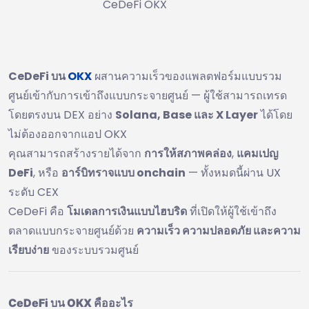
CeDeFi OKX
CeDeFi บน
OKX
ผสานความเร็วของแพลตฟอร์มแบบรวม
ศูนย์เข้ากับการเข้าถึงแบบกระจายศูนย์ — ผู้ใช้สามารถเทรด
โดยตรงบน DEX อย่าง
Solana, Base และ X Layer
ได้โดย
ไม่ต้องออกจากแอป OKX
คุณสามารถสร้างรายได้จาก
การให้สภาพคล่อง
,
แคมเปญ
DeFi
, หรือ
อาร์บิทราจแบบ onchain
— ทั้งหมดนี้ผ่าน UX
ระดับ CEX
CeDeFi คือ
โมเดลการเงินแบบไฮบริด
ที่เปิดให้ผู้ใช้เข้าถึง
ตลาดแบบกระจายศูนย์ด้วย
ความเร็ว ความปลอดภัย และความ
เรียบง่าย
ของระบบรวมศูนย์
CeDeFi บน OKX คืออะไร