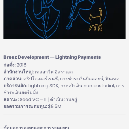
Breez Development — Lightning Payments
ก่อตั้ง:
2018
สำนักงานใหญ่:
เทลอาวีฟ อิสราเอล
ภาคส่วน:
คริปโตเคอร์เรนซี, การชำระเงินบิตคอยน์, ฟินเทค
บริการหลัก:
Lightning SDK, กระเป๋าเงิน non‑custodial, การ
ชำระเงินสตรีมมิ่ง
สถานะ:
Seed VC – II | ดำเนินงานอยู่
ยอดรวมการระดมทุน:
$9.5M
ข้อมูลการลงทุนและการระดมทุน