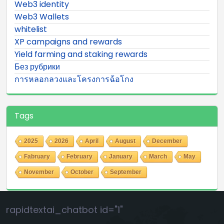
Web3 identity
Web3 Wallets
whitelist
XP campaigns and rewards
Yield farming and staking rewards
Без рубрики
การหลอกลวงและโครงการฉ้อโกง
Tags
2025
2026
April
August
December
Fabruary
February
January
March
May
November
October
September
rapidtextai_chatbot id="1"