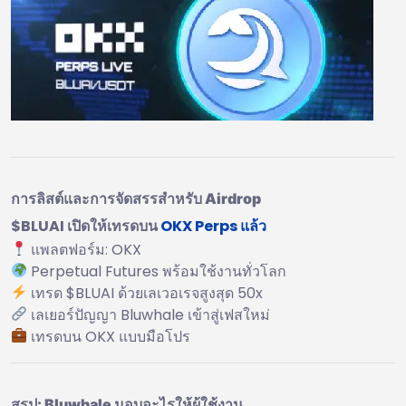
การลิสต์และการจัดสรรสำหรับ Airdrop
$BLUAI เปิดให้เทรดบน
OKX Perps แล้ว
แพลตฟอร์ม: OKX
Perpetual Futures พร้อมใช้งานทั่วโลก
เทรด $BLUAI ด้วยเลเวอเรจสูงสุด 50x
เลเยอร์ปัญญา Bluwhale เข้าสู่เฟสใหม่
เทรดบน OKX แบบมือโปร
สรุป: Bluwhale มอบอะไรให้ผู้ใช้งาน