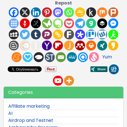
Repost
Yum
Categories
Affiliate marketing
AI
Airdrop and Testnet