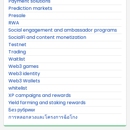
Payment solutions
Prediction markets
Presale
RWA
Social engagement and ambassador programs
SocialFi and content monetization
Testnet
Trading
Waitlist
Web3 games
Web3 identity
Web3 Wallets
whitelist
XP campaigns and rewards
Yield farming and staking rewards
Без рубрики
การหลอกลวงและโครงการฉ้อโกง