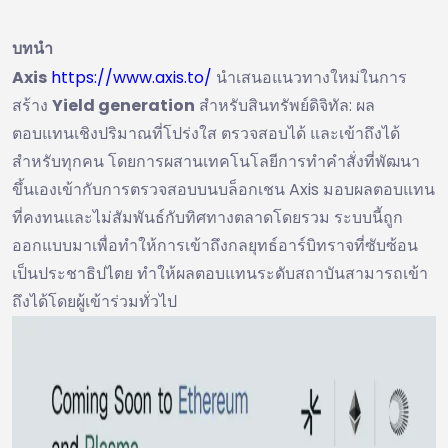
บทนำ
Axis
https://www.axis.to/
นำเสนอแนวทางใหม่ในการ
สร้าง
Yield generation
สำหรับสินทรัพย์ดิจิทัล: ผล
ตอบแทนเชิงปริมาณที่โปร่งใส ตรวจสอบได้ และเข้าถึงได้
สำหรับทุกคน โดยการผสานเทคโนโลยีการทำคำสั่งที่พัฒนา
ขึ้นเองเข้ากับการตรวจสอบบนบล็อกเชน Axis มอบผลตอบแทน
ที่คงทนและไม่สัมพันธ์กับทิศทางตลาดโดยรวม ระบบนี้ถูก
ออกแบบมาเพื่อทำให้การเข้าถึงกลยุทธ์อาร์บิทราจที่ซับซ้อน
เป็นประชาธิปไตย ทำให้ผลตอบแทนระดับสถาบันสามารถเข้า
ถึงได้โดยผู้เข้าร่วมทั่วไป