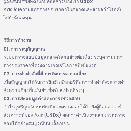
ผู้ถือสินทรัพย์ที่ตรึงกับดอลลาร์ของเรา
USDx
Axis จับความแตกต่างของราคาในตลาดและส่งผลกำไรกลับ
ไปยังนักลงทุน
วิธีการทำงาน
01. การระบุสัญญาณ
ระบบตรวจสอบข้อมูลตลาดโลกอย่างต่อเนื่อง ระบุความแตก
ต่างของราคาที่ตรงตามเกณฑ์โอกาสที่เข้มงวด
02. การทำคำสั่งที่มีการจัดการความเสี่ยง
เมื่อสัญญาณได้รับการยืนยัน อัลกอริทึมการทำคำสั่งจะวางคำ
สั่งความถี่สูงที่แม่นยำเพื่อจับสเปรดที่ระบุ
03. การสะสมมูลค่าและการตรวจสอบ
กำไรสุทธิถูกส่งแบบทันทีและตรวจสอบได้ไปยังผู้ถือดอลลาร์
สังเคราะห์ของ Axis (
USDx
) ผลการดำเนินงานสามารถตรวจ
สอบได้อย่างสมบูรณ์บนบล็อกเชน