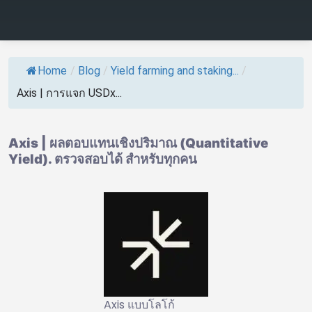
Home
/
Blog
/
Yield farming and staking...
/
Axis | การแจก USDx...
Axis | ผลตอบแทนเชิงปริมาณ (Quantitative
Yield). ตรวจสอบได้ สำหรับทุกคน
Axis แบบโลโก้