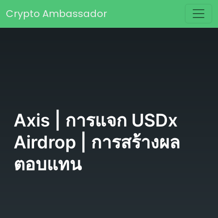
Skip to content
Crypto Ambassador
Main Navigation
Axis | การแจก USDx
Airdrop | การสร้างผล
ตอบแทน