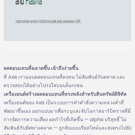
ผลตอบแทนที่ฉลาดขึ้น เข้าถึงง่ายขึ้น
ที่ Axis เรามอบผลตอบแทนที่คงทน ไม่สัมพันธ์กับตลาด และ
ตรวจสอบได้อย่างโปร่งใสบนบล็อกเชน
เครื่องยนต์สร้างผลตอบแทนที่ทรงพลังสำหรับสินทรัพย์ดิจิทัล
เครื่องยนต์ของ Axis เป็นระบบการทำคำสั่งความหน่วงต่ำที่
พัฒนาขึ้นเอง ออกแบบมาเพื่อระบุและจับโอกาสอาร์บิทราจที่มี
การจัดการความเสี่ยง ผลกำไรที่เกิดขึ้น — alpha บริสุทธิ์ ไม่
สัมพันธ์กับทิศทางตลาด — ถูกจับแบบเรียลไทม์และส่งตรงไปยัง