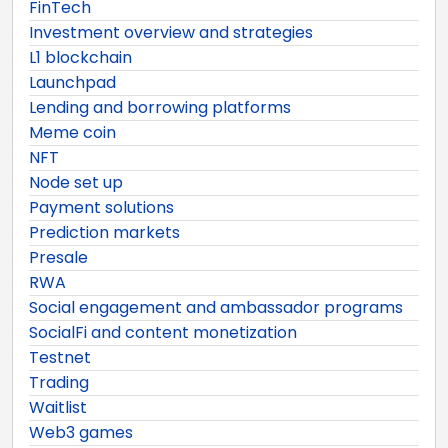
FinTech
Investment overview and strategies
L1 blockchain
Launchpad
Lending and borrowing platforms
Meme coin
NFT
Node set up
Payment solutions
Prediction markets
Presale
RWA
Social engagement and ambassador programs
SocialFi and content monetization
Testnet
Trading
Waitlist
Web3 games