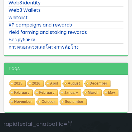
Web3 identity
Web3 Wallets
whitelist
XP campaigns and rewards
Yield farming and staking rewards
Без рубрики
การหลอกลวงและโครงการฉ้อโกง
Tags
2025
2026
April
August
December
Fabruary
February
January
March
May
November
October
September
rapidtextai_chatbot id="1"