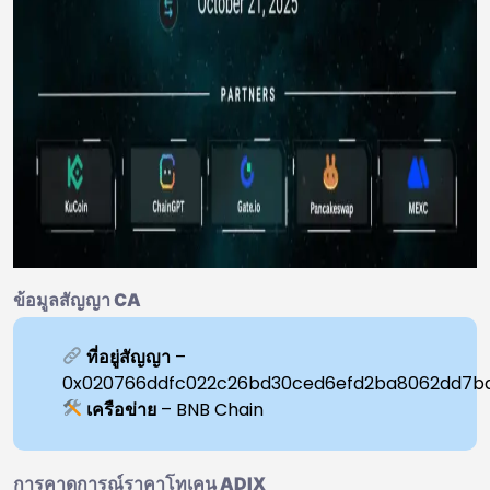
ข้อมูลสัญญา CA
ที่อยู่สัญญา
–
0x020766ddfc022c26bd30ced6efd2ba8062dd7b
เครือข่าย
– BNB Chain
การคาดการณ์ราคาโทเคน ADIX