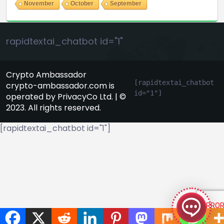
November
October
September
rapidtextai_chatbot id="1"
Crypto Ambassador
[rapidtextai_chatbot 
crypto-ambassador.com is
id="1"]
operated by PrivacyCo Ltd. | ©
2023. All rights reserved.
[rapidtextai_chatbot id="1"]
GeekyBot
online
Welcome to GeekyBot! Let me