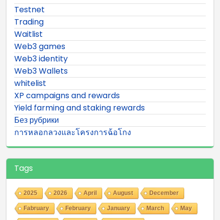
Testnet
Trading
Waitlist
Web3 games
Web3 identity
Web3 Wallets
whitelist
XP campaigns and rewards
Yield farming and staking rewards
Без рубрики
การหลอกลวงและโครงการฉ้อโกง
Tags
2025
2026
April
August
December
Fabruary
February
January
March
May