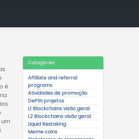
Categories
as
m
Affiliate and referral
programs
o é
Atividades de promoção
ema
DePIN projetos
ios
L1 Blockchains visão geral
e
L2 Blockchains visão geral
e um
Liquid Restaking
s
Meme coins