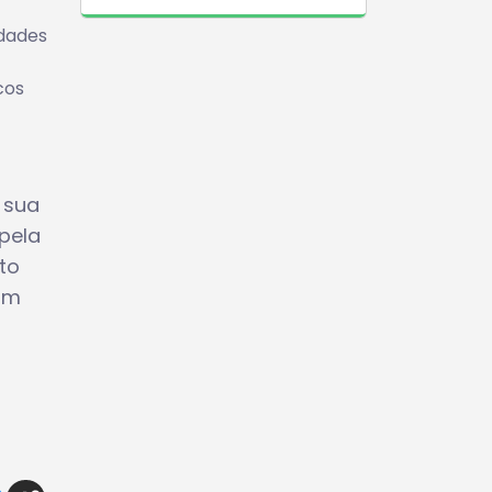
idades
cos
 sua
pela
to
um