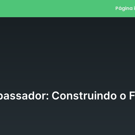
Página i
assador: Construindo o F