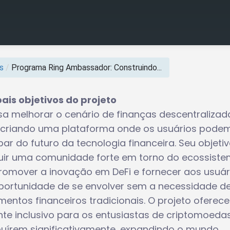
s
/
Programa Ring Ambassador: Construindo...
pais objetivos do projeto
isa melhorar o cenário de finanças descentralizad
, criando uma plataforma onde os usuários pode
par do futuro da tecnologia financeira. Seu objetiv
uir uma comunidade forte em torno do ecossist
promover a inovação em DeFi e fornecer aos usuár
ortunidade de se envolver sem a necessidade d
imentos financeiros tradicionais. O projeto oferec
te inclusivo para os entusiastas de criptomoeda
buírem significativamente, expandindo o mundo