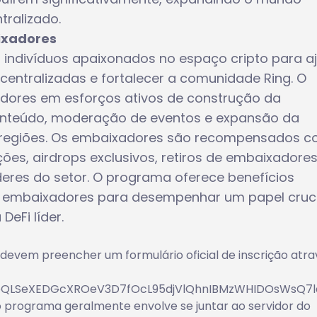
tralizado.
ixadores
ndivíduos apaixonados no espaço cripto para a
scentralizadas e fortalecer a comunidade Ring. O
xadores em esforços ativos de construção da
conteúdo, moderação de eventos e expansão da
e regiões. Os embaixadores são recompensados 
s, airdrops exclusivos, retiros de embaixadores
eres do setor. O programa oferece benefícios
do embaixadores para desempenhar um papel cruci
eFi líder.
 devem preencher um formulário oficial de inscrição atra
FAIpQLSeXEDGcXROeV3D7fOcL95djVlQhnIBMzWHIDOsWsQ7
no programa geralmente envolve se juntar ao servidor do