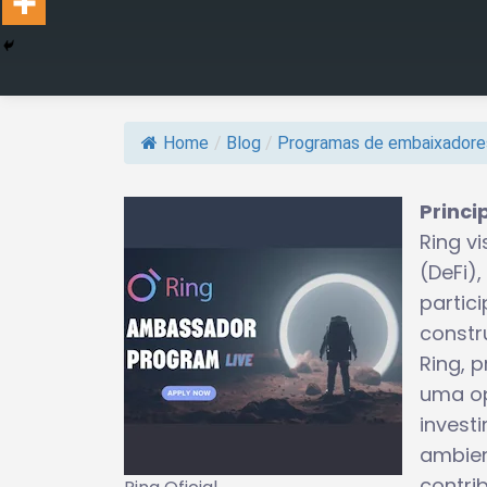
Home
/
Blog
/
Programas de embaixadore
Princi
Ring v
(DeFi)
partici
constr
Ring, 
uma op
invest
ambien
contri