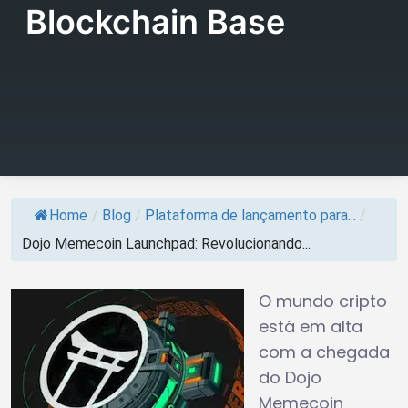
Blockchain Base
Home
/
Blog
/
Plataforma de lançamento para...
/
Dojo Memecoin Launchpad: Revolucionando...
O mundo cripto
está em alta
com a chegada
do Dojo
Memecoin