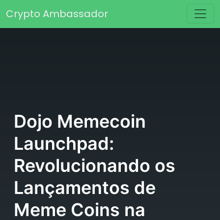
Saltar para o conteúdo
Crypto Ambassador
Navegação principal
Dojo Memecoin
Launchpad:
Revolucionando os
Lançamentos de
Meme Coins na