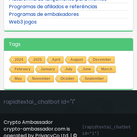
Programas de afiliados e referências
Programas de embaixadores
Web3 jogos
Tags
2024
2025
April
August
December
February
January
July
June
March
May
November
October
September
rapidtextai_chatbot id="1"
Crypto Ambassador
[rapidtextai_chatbot 
crypto-ambassador.com is
id="1"]
operated by PrivacyCo Ltd. | ©