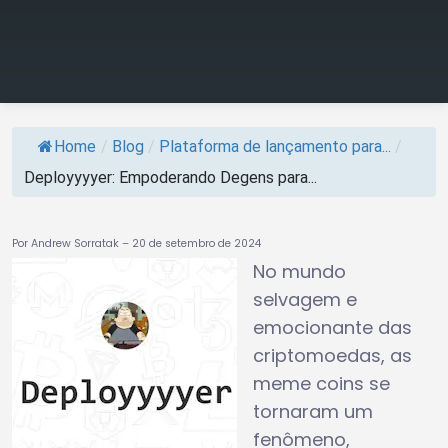
Home
/
Blog
/
Plataforma de lançamento para...
/
Deployyyyer: Empoderando Degens para...
Por Andrew Sorratak – 20 de setembro de 2024
No mundo
selvagem e
emocionante das
criptomoedas, as
meme coins se
tornaram um
fenômeno,