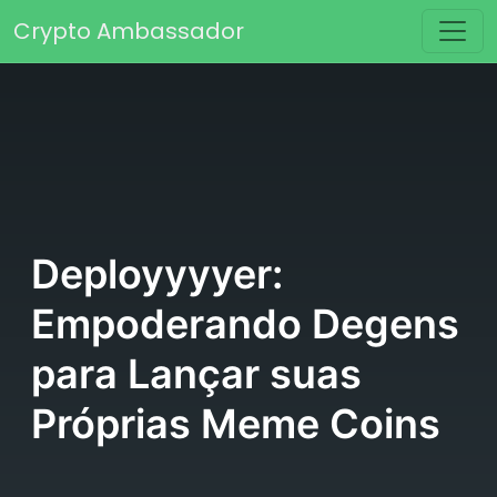
Saltar para o conteúdo
Crypto Ambassador
Navegação principal
Deployyyyer:
Empoderando Degens
para Lançar suas
Próprias Meme Coins