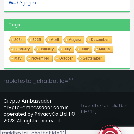
Web3 jogos
Tags
2024
2025
April
August
December
February
January
July
June
March
May
November
October
September
rapidtextai_chatbot id="1"
Crypto Ambassador
[rapidtextai_chatbot 
crypto-ambassador.com is
id="1"]
operated by PrivacyCo Ltd. | ©
GeekyBot
2023. All rights reserved.
online
[rapidtextai_chatbot id="1"]