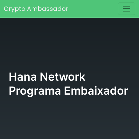
Saltar para o conteúdo
Crypto Ambassador
Navegação principal
Hana Network
Programa Embaixador