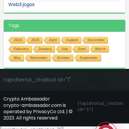
Web3 jogos
Tags
2024
2025
April
August
December
February
January
July
June
March
May
November
October
September
rapidtextai_chatbot id="1"
Crypto Ambassador
[rapidtextai_chatbot 
crypto-ambassador.com is
id="1"]
operated by PrivacyCo Ltd. | ©
GeekyBot
2023. All rights reserved.
online