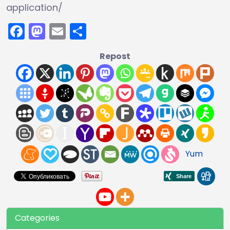
application/
Facebook
Mastodon
Email
Share
Repost
Yum
Categories