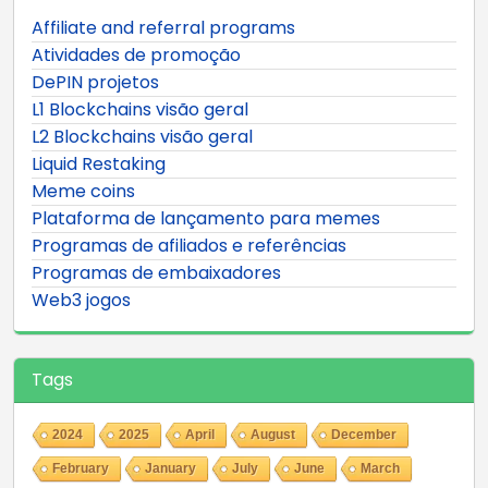
Affiliate and referral programs
Atividades de promoção
DePIN projetos
L1 Blockchains visão geral
L2 Blockchains visão geral
Liquid Restaking
Meme coins
Plataforma de lançamento para memes
Programas de afiliados e referências
Programas de embaixadores
Web3 jogos
Tags
2024
2025
April
August
December
February
January
July
June
March