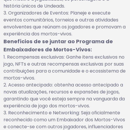
história únicos de Undeads.
Organizadores de Eventos: Planeje e execute
eventos comunitários, torneios e outras atividades
envolventes que reúnam os jogadores e promovam a
experiência dos mortos-vivos.
Benefícios de se juntar ao Programa de
Embaixadores de Mortos-Vivos:
Recompensas exclusivas: Ganhe itens exclusivos no
jogo, NFTs e outras recompensas exclusivas por suas
contribuições para a comunidade e o ecossistema de
mortos-vivos.
Acesso antecipado: obtenha acesso antecipado a
novas atualizações, recursos e expansões de jogos,
garantindo que você esteja sempre na vanguarda da
experiência de jogo dos mortos-vivos.
Reconhecimento e Networking: Seja oficialmente
reconhecido como um Embaixador dos Mortos-Vivos
e conecte-se com outros jogadores, influenciadores