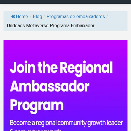
Home
/
Blog
/
Programas de embaixadores
/
Undeads Metaverse Programa Embaixador