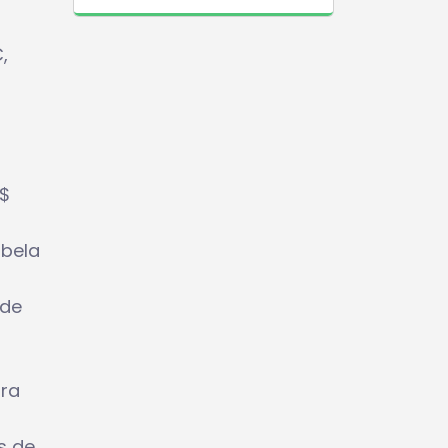
,
S$
abela
 de
ara
s de