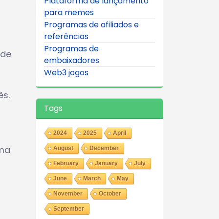
Plataforma de lançamento
para memes
Programas de afiliados e
referências
Programas de
 de
embaixadores
Web3 jogos
ês.
Tags
2024
2025
April
uma
August
December
February
January
July
June
March
May
November
October
September