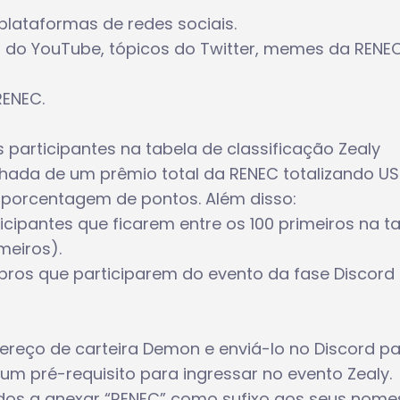
lataformas de redes sociais.
 do YouTube, tópicos do Twitter, memes da RENEC
RENEC.
 participantes na tabela de classificação Zealy
hada de um prêmio total da RENEC totalizando U
 porcentagem de pontos. Além disso:
cipantes que ficarem entre os 100 primeiros na t
meiros).
bros que participarem do evento da fase Discord
ereço de carteira Demon e enviá-lo no Discord p
um pré-requisito para ingressar no evento Zealy.
ados a anexar “RENEC” como sufixo aos seus nome