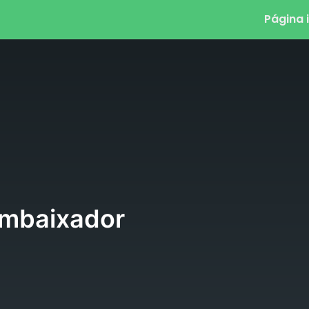
Página i
mbaixador