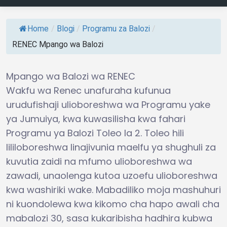
Home
/
Blogi
/
Programu za Balozi
/
RENEC Mpango wa Balozi
Mpango wa Balozi wa RENEC
Wakfu wa Renec unafuraha kufunua
urudufishaji ulioboreshwa wa Programu yake
ya Jumuiya, kwa kuwasilisha kwa fahari
Programu ya Balozi Toleo la 2. Toleo hili
lililoboreshwa linajivunia maelfu ya shughuli za
kuvutia zaidi na mfumo ulioboreshwa wa
zawadi, unaolenga kutoa uzoefu ulioboreshwa
kwa washiriki wake. Mabadiliko moja mashuhuri
ni kuondolewa kwa kikomo cha hapo awali cha
mabalozi 30, sasa kukaribisha hadhira kubwa