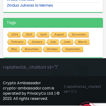
Zindua Jukwaa la Memes
Tags
2024
2025
April
August
December
February
January
July
June
March
May
November
October
September
rapidtextai_chatbot id="1"
Crypto Ambassador
[rapidtextai_chatbot 
crypto-ambassador.com is
id="1"]
operated by PrivacyCo Ltd. | ©
GeekyBot
2023. All rights reserved.
online