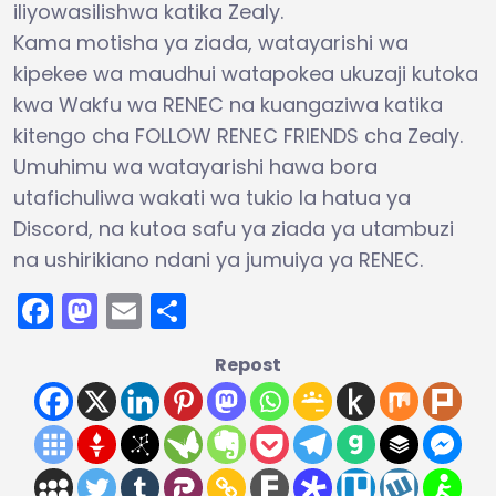
iliyowasilishwa katika Zealy.
Kama motisha ya ziada, watayarishi wa
kipekee wa maudhui watapokea ukuzaji kutoka
kwa Wakfu wa RENEC na kuangaziwa katika
kitengo cha FOLLOW RENEC FRIENDS cha Zealy.
Umuhimu wa watayarishi hawa bora
utafichuliwa wakati wa tukio la hatua ya
Discord, na kutoa safu ya ziada ya utambuzi
na ushirikiano ndani ya jumuiya ya RENEC.
Facebook
Mastodon
Email
Share
Repost