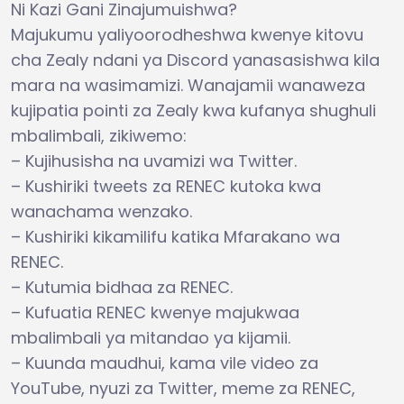
Ni Kazi Gani Zinajumuishwa?
Majukumu yaliyoorodheshwa kwenye kitovu
cha Zealy ndani ya Discord yanasasishwa kila
mara na wasimamizi. Wanajamii wanaweza
kujipatia pointi za Zealy kwa kufanya shughuli
mbalimbali, zikiwemo:
– Kujihusisha na uvamizi wa Twitter.
– Kushiriki tweets za RENEC kutoka kwa
wanachama wenzako.
– Kushiriki kikamilifu katika Mfarakano wa
RENEC.
– Kutumia bidhaa za RENEC.
– Kufuatia RENEC kwenye majukwaa
mbalimbali ya mitandao ya kijamii.
– Kuunda maudhui, kama vile video za
YouTube, nyuzi za Twitter, meme za RENEC,