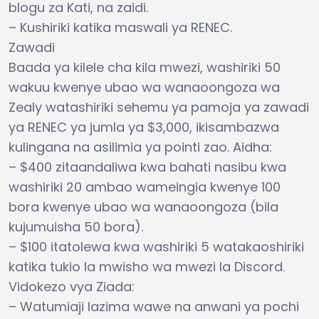
blogu za Kati, na zaidi.
– Kushiriki katika maswali ya RENEC.
Zawadi
Baada ya kilele cha kila mwezi, washiriki 50
wakuu kwenye ubao wa wanaoongoza wa
Zealy watashiriki sehemu ya pamoja ya zawadi
ya RENEC ya jumla ya $3,000, ikisambazwa
kulingana na asilimia ya pointi zao. Aidha:
– $400 zitaandaliwa kwa bahati nasibu kwa
washiriki 20 ambao wameingia kwenye 100
bora kwenye ubao wa wanaoongoza (bila
kujumuisha 50 bora).
– $100 itatolewa kwa washiriki 5 watakaoshiriki
katika tukio la mwisho wa mwezi la Discord.
Vidokezo vya Ziada:
– Watumiaji lazima wawe na anwani ya pochi