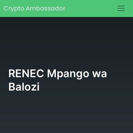
Skip to content
Crypto Ambassador
Main Navigation
RENEC Mpango wa
Balozi