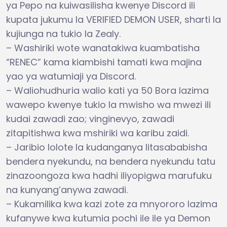
ya Pepo na kuiwasilisha kwenye Discord ili
kupata jukumu la VERIFIED DEMON USER, sharti la
kujiunga na tukio la Zealy.
– Washiriki wote wanatakiwa kuambatisha
“RENEC” kama kiambishi tamati kwa majina
yao ya watumiaji ya Discord.
– Waliohudhuria walio kati ya 50 Bora lazima
wawepo kwenye tukio la mwisho wa mwezi ili
kudai zawadi zao; vinginevyo, zawadi
zitapitishwa kwa mshiriki wa karibu zaidi.
– Jaribio lolote la kudanganya litasababisha
bendera nyekundu, na bendera nyekundu tatu
zinazoongoza kwa hadhi iliyopigwa marufuku
na kunyang’anywa zawadi.
– Kukamilika kwa kazi zote za mnyororo lazima
kufanywe kwa kutumia pochi ile ile ya Demon