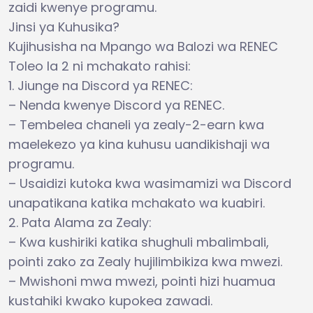
zaidi kwenye programu.
Jinsi ya Kuhusika?
Kujihusisha na Mpango wa Balozi wa RENEC
Toleo la 2 ni mchakato rahisi:
1. Jiunge na Discord ya RENEC:
– Nenda kwenye Discord ya RENEC.
– Tembelea chaneli ya zealy-2-earn kwa
maelekezo ya kina kuhusu uandikishaji wa
programu.
– Usaidizi kutoka kwa wasimamizi wa Discord
unapatikana katika mchakato wa kuabiri.
2. Pata Alama za Zealy:
– Kwa kushiriki katika shughuli mbalimbali,
pointi zako za Zealy hujilimbikiza kwa mwezi.
– Mwishoni mwa mwezi, pointi hizi huamua
kustahiki kwako kupokea zawadi.