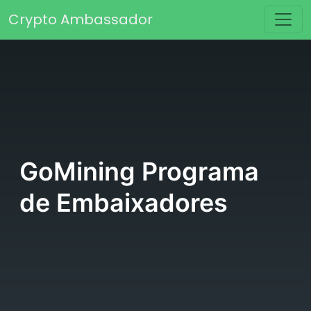
Saltar para o conteúdo
Crypto Ambassador
Navegação principal
GoMining Programa
de Embaixadores