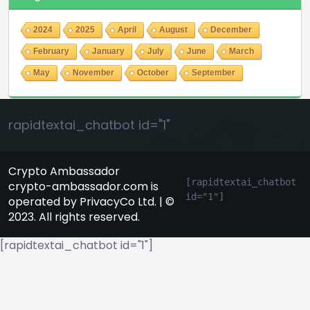
2024
2025
April
August
December
February
January
July
June
March
May
November
October
September
rapidtextai_chatbot id="1"
Crypto Ambassador
[rapidtextai_chatbot 
crypto-ambassador.com is
id="1"]
operated by PrivacyCo Ltd. | ©
2023. All rights reserved.
[rapidtextai_chatbot id="1"]