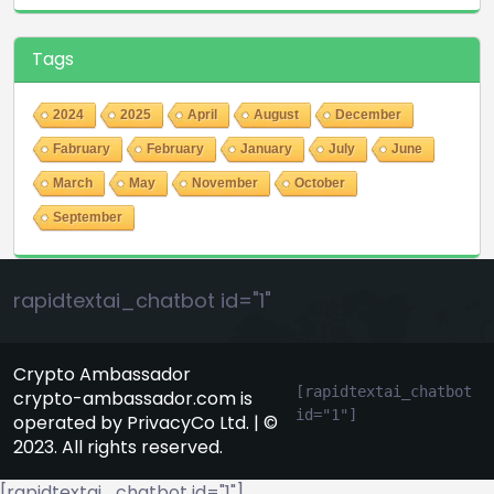
Tags
2024
2025
April
August
December
Fabruary
February
January
July
June
March
May
November
October
September
rapidtextai_chatbot id="1"
Crypto Ambassador
[rapidtextai_chatbot 
crypto-ambassador.com is
id="1"]
operated by PrivacyCo Ltd. | ©
2023. All rights reserved.
[rapidtextai_chatbot id="1"]