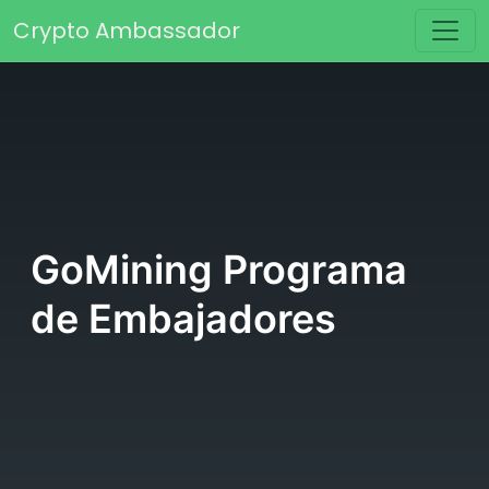
Saltar al contenido
Crypto Ambassador
Navegación principal
GoMining Programa
de Embajadores