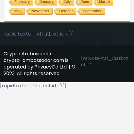
February
January
July
June
March
May
November
October
September
rapidtextai_chatbot id="1"
Crypto Ambassador
[rapidtextai_chatbot 
crypto-ambassador.com is
id="1"]
operated by PrivacyCo Ltd. | ©
2023. All rights reserved.
[rapidtextai_chatbot id="1"]