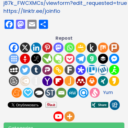
j87k_FWCXMCs/viewform?edit_requested=true
https://linktr.ee/joinfio
Facebook
Mastodon
Email
Share
Repost
Yum