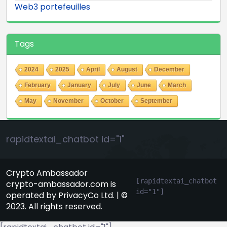
Web3 portefeuilles
Tags
2024
2025
April
August
December
February
January
July
June
March
May
November
October
September
rapidtextai_chatbot id="1"
Crypto Ambassador
[rapidtextai_chatbot 
crypto-ambassador.com is
id="1"]
operated by PrivacyCo Ltd. | ©
2023. All rights reserved.