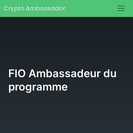
Passer au contenu
Crypto Ambassador
Navigation principale
FIO Ambassadeur du
programme