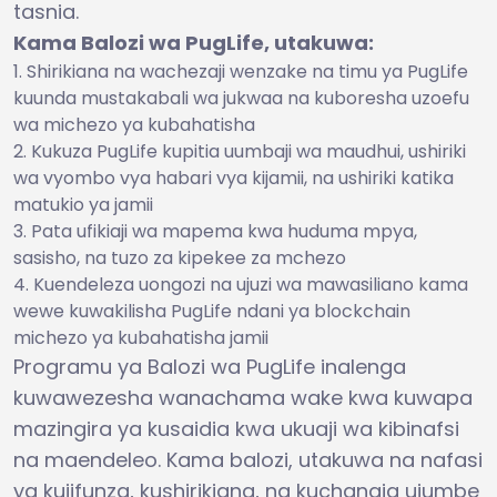
tasnia.
Kama Balozi wa PugLife, utakuwa:
Shirikiana na wachezaji wenzake na timu ya PugLife
kuunda mustakabali wa jukwaa na kuboresha uzoefu
wa michezo ya kubahatisha
Kukuza PugLife kupitia uumbaji wa maudhui, ushiriki
wa vyombo vya habari vya kijamii, na ushiriki katika
matukio ya jamii
Pata ufikiaji wa mapema kwa huduma mpya,
sasisho, na tuzo za kipekee za mchezo
Kuendeleza uongozi na ujuzi wa mawasiliano kama
wewe kuwakilisha PugLife ndani ya blockchain
michezo ya kubahatisha jamii
Programu ya Balozi wa PugLife inalenga
kuwawezesha wanachama wake kwa kuwapa
mazingira ya kusaidia kwa ukuaji wa kibinafsi
na maendeleo. Kama balozi, utakuwa na nafasi
ya kujifunza, kushirikiana, na kuchangia ujumbe