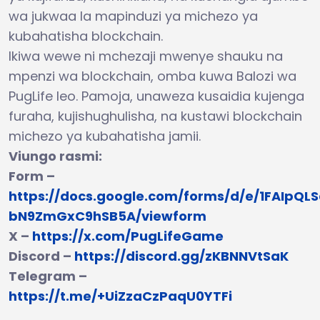
wa jukwaa la mapinduzi ya michezo ya
kubahatisha blockchain.
Ikiwa wewe ni mchezaji mwenye shauku na
mpenzi wa blockchain, omba kuwa Balozi wa
PugLife leo. Pamoja, unaweza kusaidia kujenga
furaha, kujishughulisha, na kustawi blockchain
michezo ya kubahatisha jamii.
Viungo rasmi:
Form –
https://docs.google.com/forms/d/e/1FAIpQ
bN9ZmGxC9hSB5A/viewform
X –
https://x.com/PugLifeGame
Discord –
https://discord.gg/zKBNNVtSaK
Telegram –
https://t.me/+UiZzaCzPaqU0YTFi