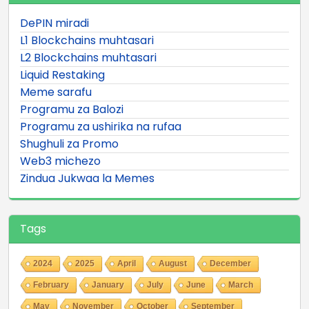
DePIN miradi
L1 Blockchains muhtasari
L2 Blockchains muhtasari
Liquid Restaking
Meme sarafu
Programu za Balozi
Programu za ushirika na rufaa
Shughuli za Promo
Web3 michezo
Zindua Jukwaa la Memes
Tags
2024
2025
April
August
December
February
January
July
June
March
May
November
October
September