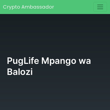
Skip to content
Crypto Ambassador
Main Navigation
PugLife Mpango wa
Balozi