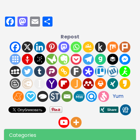
Facebook
Mastodon
Email
Share
Repost
Yum
Categories