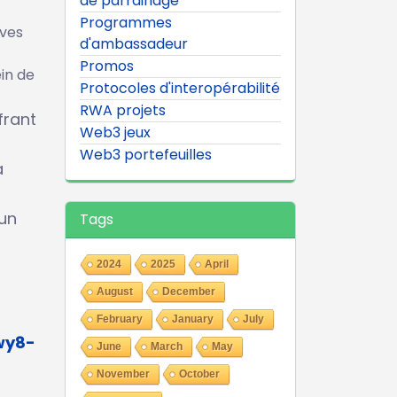
de parrainage
Programmes
ives
d'ambassadeur
Promos
in de
Protocoles d'interopérabilité
RWA projets
frant
Web3 jeux
Web3 portefeuilles
a
 un
Tags
2024
2025
April
August
December
February
January
July
wy8-
June
March
May
November
October