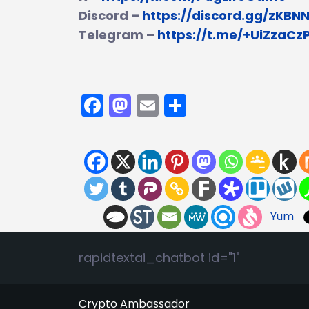
Discord –
https://discord.gg/zKBN
Telegram –
https://t.me/+UiZzaCz
Facebook
Mastodon
Email
Partager
Yum
rapidtextai_chatbot id="1"
Crypto Ambassador