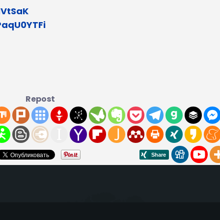
NVtSaK
PaqU0YTFi
Repost