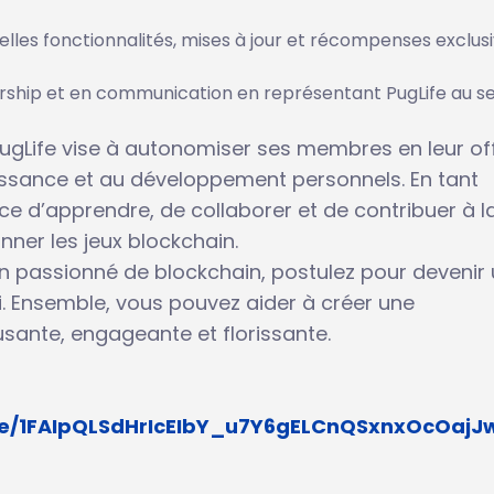
elles fonctionnalités, mises à jour et récompenses exclus
hip et en communication en représentant PugLife au se
Life vise à autonomiser ses membres en leur of
issance et au développement personnels. En tant
 d’apprendre, de collaborer et de contribuer à l
nner les jeux blockchain.
un passionné de blockchain, postulez pour devenir
. Ensemble, vous pouvez aider à créer une
ante, engageante et florissante.
d/e/1FAIpQLSdHrIcEIbY_u7Y6gELCnQSxnxOcOajJ