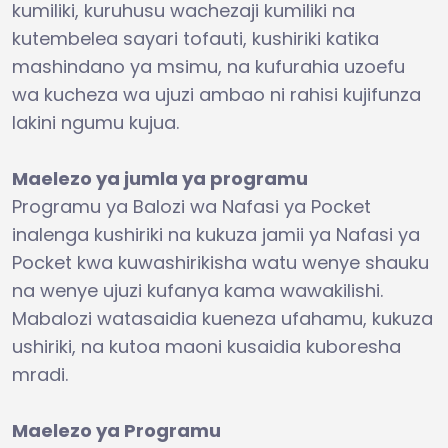
kumiliki, kuruhusu wachezaji kumiliki na
kutembelea sayari tofauti, kushiriki katika
mashindano ya msimu, na kufurahia uzoefu
wa kucheza wa ujuzi ambao ni rahisi kujifunza
lakini ngumu kujua.
Maelezo ya jumla ya programu
Programu ya Balozi wa Nafasi ya Pocket
inalenga kushiriki na kukuza jamii ya Nafasi ya
Pocket kwa kuwashirikisha watu wenye shauku
na wenye ujuzi kufanya kama wawakilishi.
Mabalozi watasaidia kueneza ufahamu, kukuza
ushiriki, na kutoa maoni kusaidia kuboresha
mradi.
Maelezo ya Programu