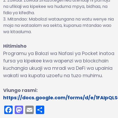
Zawadi: Zawadi zinazotegemea utendaji ni pamoja
na ufikiaji wa kipekee wa huduma mpya, bidhaa, na
fidia ya kifedha.
Mitandao: Mabalozi wataungana na watu wenye nia
moja na wataalam wa sekta, kupanua mtandao wao
wa kitaaluma.
Hitimisho
Programu ya Balozi wa Nafasi ya Pocket inatoa
fursa ya kipekee kwa wapenzi wa blockchain
kuchangia ukuaji wa mradi wa DeFi wa upainia
wakati wa kupata uzoefu na tuzo muhimu.
Viungo rasmi:
https://docs.google.com/forms/d/e/1FAIp
Facebook
Mastodon
Email
Share