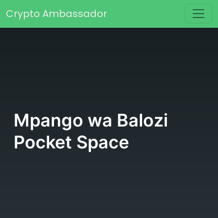
Skip to content
Crypto Ambassador
Main Navigation
Mpango wa Balozi
Pocket Space