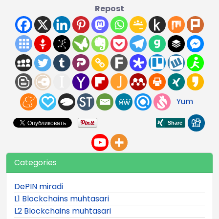
Repost
Yum
Categories
DePIN miradi
L1 Blockchains muhtasari
L2 Blockchains muhtasari