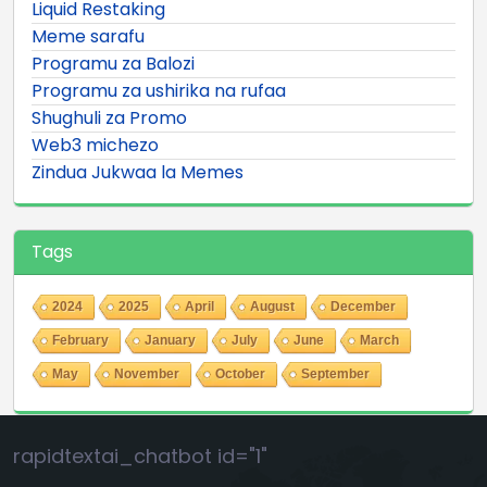
Liquid Restaking
Meme sarafu
Programu za Balozi
Programu za ushirika na rufaa
Shughuli za Promo
Web3 michezo
Zindua Jukwaa la Memes
Tags
2024
2025
April
August
December
February
January
July
June
March
May
November
October
September
rapidtextai_chatbot id="1"