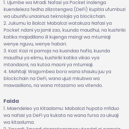
Ujumbe wa Mradi: Nafasi ya Pocket inalenga
kuendeleza fedha zilizotengwa (DeFi) kupitia ufumbuzi
wa ubunifu unaoinua teknolojia ya blockchain.
Jukumu la Balozi: Mabalozi watakuza Nafasi ya
Pocket ndani ya jamii zao, kuunda maudhui, na kushiriki
katika majadiliano ili kujenga msingi wa mtumiaji
wenye nguvu, wenye habari.
Kazi: Kazi ni pamoja na kuandaa hafla, kuunda
maudhui ya elimu, kushiriki katika vikao vya
mtandaoni, na kutoa maoni ya mtumiaji.
Mahitaji: Wagombea bora wana shauku juu ya
blockchain na DeFi, wana ujuzi mkubwa wa
mawasiliano, na wana mtazamo wa vitendo.
Faida
Maendeleo ya Kitaalamu: Mabalozi hupata mfiduo
wa nafasi ya DeFi ya kukata na wana fursa za ukuaji
wa kitaaluma.