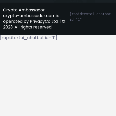
Crypto Ambassador
[rapidtextai_chatbot 
crypto-ambassador.com is
id="1"]
operated by PrivacyCo Ltd. | ©
2023. All rights reserved.
[rapidtextai_chatbot id="1"]