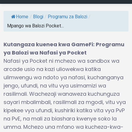
Home
/
Blogi
/
Programu za Balozi
/
Mpango wa Balozi Pocket...
Kutangaza kuenea kwa GameFi: Programu
ya Balozi wa Nafasi ya Pocket
Nafasi ya Pocket ni mchezo wa sandbox wa
arcade usio na kazi uliowekwa katika
ulimwengu wa ndoto ya nafasi, kuchanganya
jengo, ufundi, na vitu vya usimamizi wa
rasilimali. Wachezaji wanaweza kuchunguza
sayari mbalimbali, rasilimali za mgodi, vitu vya
kipekee vya ufundi, kushiriki katika vita vya PvP
na PvE, na mali za biashara kwenye soko la
umma. Mchezo una mfano wa kucheza-kwa-