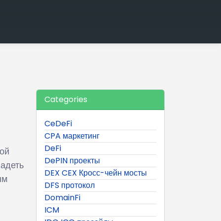
Categories
й
CeDeFi
CPA маркетинг
DeFi
ной
DePIN проекты
ладеть
DEX CEX Кросс-чейн мосты
ым
DFS протокол
DomainFi
ICM