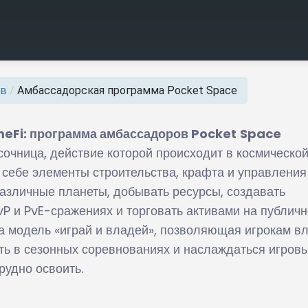
ов
/
Амбассадорская программа Pocket Space
eFi
: программа амбассадоров
Pocket
Space
очница, действие которой происходит в космическо
 себе элементы строительства, крафта и управления
различные планеты, добывать ресурсы, создавать
vP и PvE-сражениях и торговать активами на публич
а модель «играй и владей», позволяющая игрокам в
ть в сезонных соревнованиях и наслаждаться игров
рудно освоить.