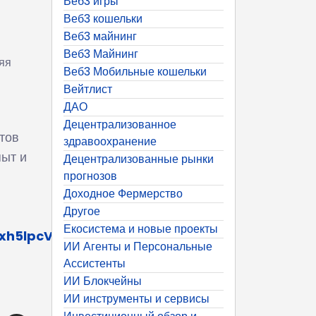
Веб3 игры
Веб3 кошельки
Веб3 майнинг
Веб3 Майнинг
яя
Веб3 Мобильные кошельки
Вейтлист
ДАО
Децентрализованное
тов
здравоохранение
пыт и
Децентрализованные рынки
прогнозов
Доходное Фермерство
Другое
Екосистема и новые проекты
bxh5lpcVm5dzJvT_uxjQ/viewform
ИИ Агенты и Персональные
Ассистенты
ИИ Блокчейны
ИИ инструменты и сервисы