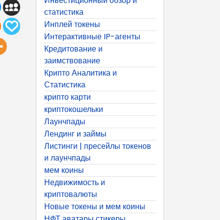
Инвестиционный обзор и
статистика
Инплей токены
Интерактивные IP-агенты
Кредитование и
заимствование
Крипто Аналитика и
Статистика
крипто карти
криптокошельки
Лаунчпады
Лендинг и займы
Листинги | пресейлы токенов
и лаунчпады
мем коины
Недвижимость и
криптовалюты
Новые токены и мем коины
НФТ аватары стикеры