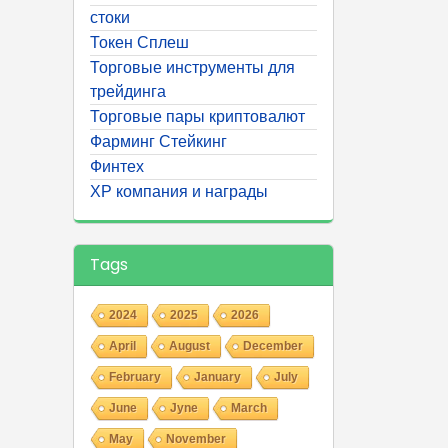
стоки
Токен Сплеш
Торговые инструменты для
трейдинга
Торговые пары криптовалют
Фарминг Стейкинг
Финтех
ХР компания и награды
Tags
2024
2025
2026
April
August
December
February
January
July
June
Jyne
March
May
November