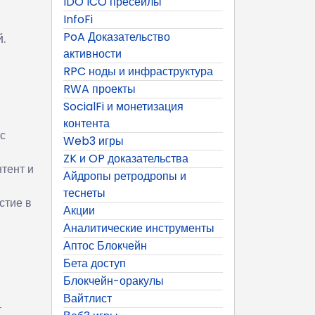
IDO ICO пресейлы
InfoFi
PoA Доказательство
.
активности
RPC ноды и инфраструктура
RWA проекты
SocialFi и монетизация
контента
с
Web3 игры
ZK и OP доказательства
тент и
Айдропы ретродропы и
теснеты
стие в
Акции
Аналитические инструменты
Аптос Блокчейн
Бета доступ
Блокчейн-оракулы
Вайтлист
т