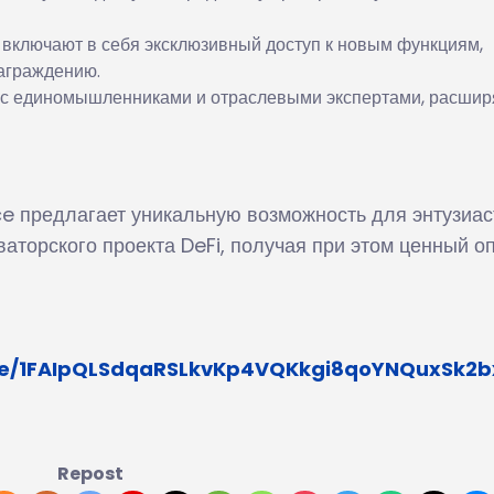
 включают в себя эксклюзивный доступ к новым функциям,
аграждению.
я с единомышленниками и отраслевыми экспертами, расшир
 предлагает уникальную возможность для энтузиас
ваторского проекта DeFi, получая при этом ценный о
d/e/1FAIpQLSdqaRSLkvKp4VQKkgi8qoYNQuxSk2
Repost