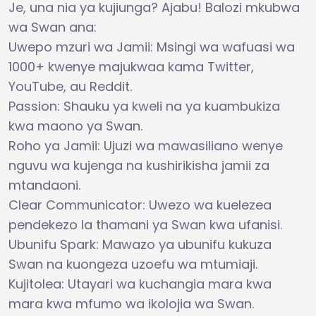
Je, una nia ya kujiunga? Ajabu! Balozi mkubwa
wa Swan ana:
Uwepo mzuri wa Jamii: Msingi wa wafuasi wa
1000+ kwenye majukwaa kama Twitter,
YouTube, au Reddit.
Passion: Shauku ya kweli na ya kuambukiza
kwa maono ya Swan.
Roho ya Jamii: Ujuzi wa mawasiliano wenye
nguvu wa kujenga na kushirikisha jamii za
mtandaoni.
Clear Communicator: Uwezo wa kuelezea
pendekezo la thamani ya Swan kwa ufanisi.
Ubunifu Spark: Mawazo ya ubunifu kukuza
Swan na kuongeza uzoefu wa mtumiaji.
Kujitolea: Utayari wa kuchangia mara kwa
mara kwa mfumo wa ikolojia wa Swan.