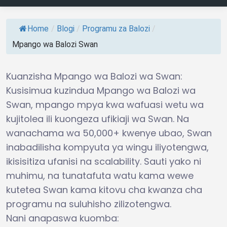
Home
/
Blogi
/
Programu za Balozi
/
Mpango wa Balozi Swan
Kuanzisha Mpango wa Balozi wa Swan:
Kusisimua kuzindua Mpango wa Balozi wa
Swan, mpango mpya kwa wafuasi wetu wa
kujitolea ili kuongeza ufikiaji wa Swan. Na
wanachama wa 50,000+ kwenye ubao, Swan
inabadilisha kompyuta ya wingu iliyotengwa,
ikisisitiza ufanisi na scalability. Sauti yako ni
muhimu, na tunatafuta watu kama wewe
kutetea Swan kama kitovu cha kwanza cha
programu na suluhisho zilizotengwa.
Nani anapaswa kuomba: