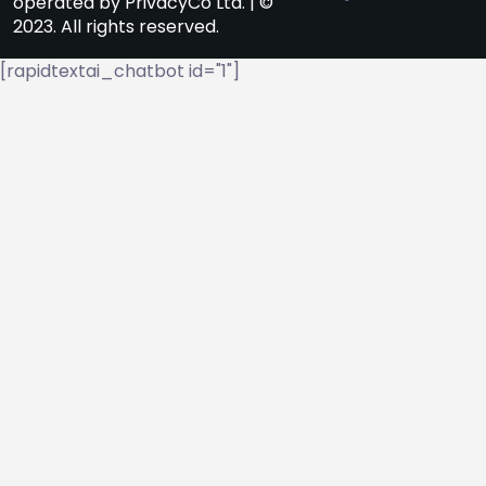
operated by PrivacyCo Ltd. | ©
2023. All rights reserved.
[rapidtextai_chatbot id="1"]