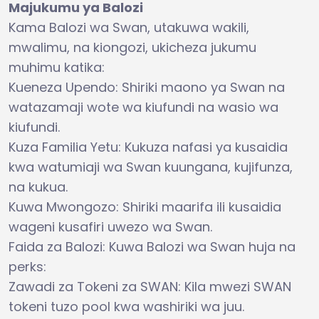
Majukumu ya Balozi
Kama Balozi wa Swan, utakuwa wakili,
mwalimu, na kiongozi, ukicheza jukumu
muhimu katika:
Kueneza Upendo: Shiriki maono ya Swan na
watazamaji wote wa kiufundi na wasio wa
kiufundi.
Kuza Familia Yetu: Kukuza nafasi ya kusaidia
kwa watumiaji wa Swan kuungana, kujifunza,
na kukua.
Kuwa Mwongozo: Shiriki maarifa ili kusaidia
wageni kusafiri uwezo wa Swan.
Faida za Balozi: Kuwa Balozi wa Swan huja na
perks:
Zawadi za Tokeni za SWAN: Kila mwezi SWAN
tokeni tuzo pool kwa washiriki wa juu.