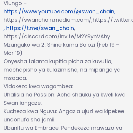
Viungo –
https://www.youtube.com/@swan_chain,
https://swanchain.medium.com/,https://twitte
, https://t.me/swan_chain
,
https://discord.com/invite/M2Y9ynVAhy
Mzunguko wa 2: Shine kama Balozi (Feb 19 –
Mar 19)
Onyesha talanta kupitia picha za kuvutia,
machapisho ya kulazimisha, na mipango ya
msaada.
Vidokezo kwa wagombea:
Uhalisia na Passion: Acha shauku ya kweli kwa
Swan iangaze.
Kucheza kwa Nguvu: Angazia ujuzi wa kipekee
unaonufaisha jamii.
Ubunifu wa Embrace: Pendekeza mawazo ya