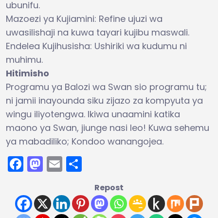
ubunifu.
Mazoezi ya Kujiamini: Refine ujuzi wa
uwasilishaji na kuwa tayari kujibu maswali.
Endelea Kujihusisha: Ushiriki wa kudumu ni
muhimu.
Hitimisho
Programu ya Balozi wa Swan sio programu tu;
ni jamii inayounda siku zijazo za kompyuta ya
wingu iliyotengwa. Ikiwa unaamini katika
maono ya Swan, jiunge nasi leo! Kuwa sehemu
ya mabadiliko; Kondoo wanangojea.
Facebook
Mastodon
Email
Share
Repost