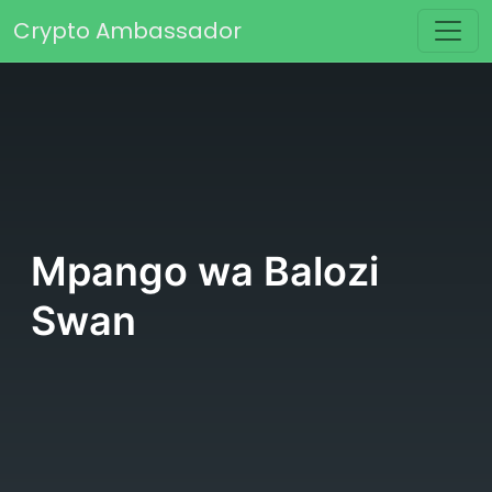
Skip to content
Crypto Ambassador
Main Navigation
Mpango wa Balozi
Swan