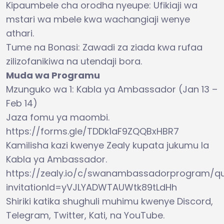
Kipaumbele cha orodha nyeupe: Ufikiaji wa
mstari wa mbele kwa wachangiaji wenye
athari.
Tume na Bonasi: Zawadi za ziada kwa rufaa
zilizofanikiwa na utendaji bora.
Muda wa Programu
Mzunguko wa 1: Kabla ya Ambassador (Jan 13 –
Feb 14)
Jaza fomu ya maombi.
https://forms.gle/TDDk1aF9ZQQBxHBR7
Kamilisha kazi kwenye Zealy kupata jukumu la
Kabla ya Ambassador.
https://zealy.io/c/swanambassadorprogram/q
invitationId=yVJLYADWTAUWtk89tLdHh
Shiriki katika shughuli muhimu kwenye Discord,
Telegram, Twitter, Kati, na YouTube.