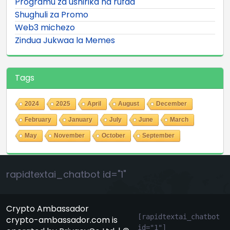
Programu za ushirika na rufaa
Shughuli za Promo
Web3 michezo
Zindua Jukwaa la Memes
Tags
2024
2025
April
August
December
February
January
July
June
March
May
November
October
September
rapidtextai_chatbot id="1"
Crypto Ambassador
[rapidtextai_chatbot 
crypto-ambassador.com is
id="1"]