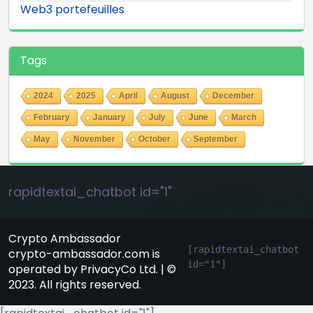
Web3 portefeuilles
Tags
2024
2025
April
August
December
February
January
July
June
March
May
November
October
September
rapidtextai_chatbot id="1"
Crypto Ambassador
[rapidtextai_chatbot 
crypto-ambassador.com is
id="1"]
operated by PrivacyCo Ltd. | ©
2023. All rights reserved.