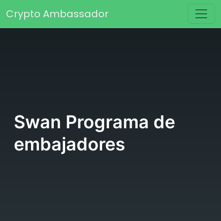
Passer au contenu
Crypto Ambassador
Navigation principale
Swan Programa de
embajadores