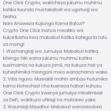
One Click Crypto, wakicheza jukumu muhimu
katika kuunda mustakabali wa ugatuaji wa
fedha.
Nani Anaweza Kujiunga Kama Balozi?
Crypto One Click inatoa mwaliko wa
kukaribisha kwa mabalozi katika kategoria tatu
za msingi:
1. Wachangiaji wa Jumuiya: Mabalozi katika
kitengo hiki wana jukumu muhimu katika
kusimamia na kukuza jamii, na kukuza hali ya
kuheshimika miongoni mwa wanachama wake.
2. Vitia nguvu: Mawakili mahiri ambao hutumika
kama kichochezi cha kueneza habari kuhusu
One Click Crypto kwenye jumuiya mbalimbali
za DeFi, wakikuza ufikiaji na matokeo yake.
3. Waundaji Maudhui: Mabalozi wanaobobea