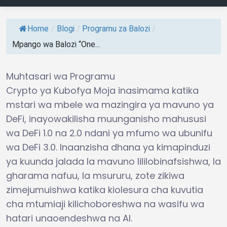
Home
/
Blogi
/
Programu za Balozi
/
Mpango wa Balozi “One...
Muhtasari wa Programu
Crypto ya Kubofya Moja inasimama katika
mstari wa mbele wa mazingira ya mavuno ya
DeFi, inayowakilisha muunganisho mahususi
wa DeFi 1.0 na 2.0 ndani ya mfumo wa ubunifu
wa DeFi 3.0. Inaanzisha dhana ya kimapinduzi
ya kuunda jalada la mavuno lililobinafsishwa, la
gharama nafuu, la msururu, zote zikiwa
zimejumuishwa katika kiolesura cha kuvutia
cha mtumiaji kilichoboreshwa na wasifu wa
hatari unaoendeshwa na AI.