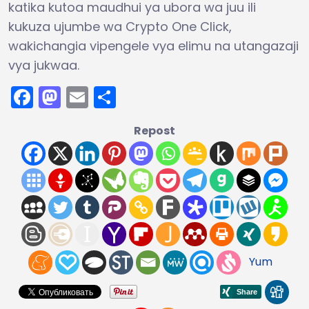
katika kutoa maudhui ya ubora wa juu ili
kukuza ujumbe wa Crypto One Click,
wakichangia vipengele vya elimu na utangazaji
vya jukwaa.
Facebook
Mastodon
Email
Share
Repost
Yum