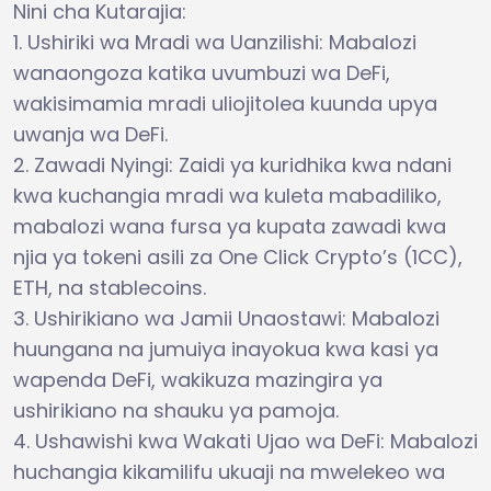
Nini cha Kutarajia:
1. Ushiriki wa Mradi wa Uanzilishi: Mabalozi
wanaongoza katika uvumbuzi wa DeFi,
wakisimamia mradi uliojitolea kuunda upya
uwanja wa DeFi.
2. Zawadi Nyingi: Zaidi ya kuridhika kwa ndani
kwa kuchangia mradi wa kuleta mabadiliko,
mabalozi wana fursa ya kupata zawadi kwa
njia ya tokeni asili za One Click Crypto’s (1CC),
ETH, na stablecoins.
3. Ushirikiano wa Jamii Unaostawi: Mabalozi
huungana na jumuiya inayokua kwa kasi ya
wapenda DeFi, wakikuza mazingira ya
ushirikiano na shauku ya pamoja.
4. Ushawishi kwa Wakati Ujao wa DeFi: Mabalozi
huchangia kikamilifu ukuaji na mwelekeo wa