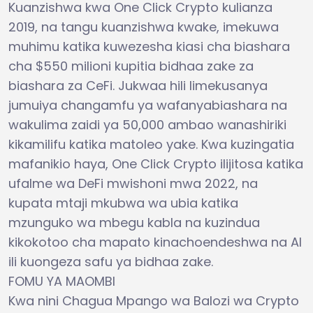
Kuanzishwa kwa One Click Crypto kulianza
2019, na tangu kuanzishwa kwake, imekuwa
muhimu katika kuwezesha kiasi cha biashara
cha $550 milioni kupitia bidhaa zake za
biashara za CeFi. Jukwaa hili limekusanya
jumuiya changamfu ya wafanyabiashara na
wakulima zaidi ya 50,000 ambao wanashiriki
kikamilifu katika matoleo yake. Kwa kuzingatia
mafanikio haya, One Click Crypto ilijitosa katika
ufalme wa DeFi mwishoni mwa 2022, na
kupata mtaji mkubwa wa ubia katika
mzunguko wa mbegu kabla na kuzindua
kikokotoo cha mapato kinachoendeshwa na AI
ili kuongeza safu ya bidhaa zake.
FOMU YA MAOMBI
Kwa nini Chagua Mpango wa Balozi wa Crypto