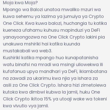
Moja kwa Moja?
Mpango wa Balozi unatoa mwaliko mzuri wa
kuwa sehemu ya lazima ya jumuiya ya Crypto
One Click. Kwa kuwa balozi, huchangia tu katika
kueneza ufahamu kuhusu mapinduzi ya DeFi
yanayoongozwa na One Click Crypto lakini pia
unakuwa mshiriki hai katika kuunda
mustakabali wa web3.
Kushiriki katika mpango huo kunapatanisha
watu binafsi na mradi wa msingi uliowekwa ili
kufafanua upya mandhari ya DeFi, ikiambatana
na zawadi za ukarimu kwa njia ya ishara za
asili za One Click Crypto. Ishara hizi zimetolewa
kutoka kwa dimbwi kubwa la jamii, huku One
Click Crypto ikitoa 15% ya utoaji wake wa tokeni
kwa vivutio vya jamii.