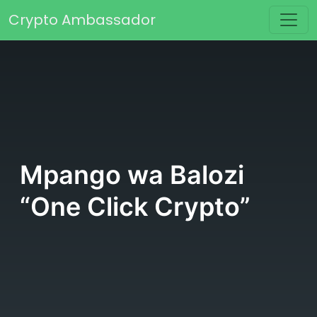
Skip to content
Crypto Ambassador
Main Navigation
Mpango wa Balozi
“One Click Crypto”