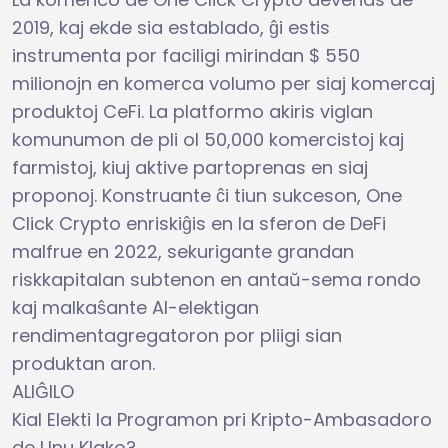
2019, kaj ekde sia establado, ĝi estis
instrumenta por faciligi mirindan $ 550
milionojn en komerca volumo per siaj komercaj
produktoj CeFi. La platformo akiris viglan
komunumon de pli ol 50,000 komercistoj kaj
farmistoj, kiuj aktive partoprenas en siaj
proponoj. Konstruante ĉi tiun sukceson, One
Click Crypto enriskiĝis en la sferon de DeFi
malfrue en 2022, sekurigante grandan
riskkapitalan subtenon en antaŭ-sema rondo
kaj malkaŝante AI-elektigan
rendimentagregatoron por pliigi sian
produktan aron.
ALIĜILO
Kial Elekti la Programon pri Kripto-Ambasadoro
de Unu Klako?