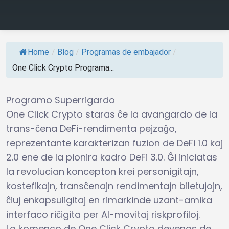
Home
/
Blog
/
Programas de embajador
/
One Click Crypto Programa...
Programo Superrigardo
One Click Crypto staras ĉe la avangardo de la
trans-ĉena DeFi-rendimenta pejzaĝo,
reprezentante karakterizan fuzion de DeFi 1.0 kaj
2.0 ene de la pionira kadro DeFi 3.0. Ĝi iniciatas
la revolucian koncepton krei personigitajn,
kostefikajn, transĉenajn rendimentajn biletujojn,
ĉiuj enkapsuligitaj en rimarkinde uzant-amika
interfaco riĉigita per AI-movitaj riskprofiloj.
La komenco de One Click Crypto devenas de