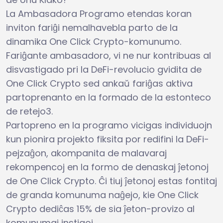
La Ambasadora Programo etendas koran
inviton fariĝi nemalhavebla parto de la
dinamika One Click Crypto-komunumo.
Fariĝante ambasadoro, vi ne nur kontribuas al
disvastigado pri la DeFi-revolucio gvidita de
One Click Crypto sed ankaŭ fariĝas aktiva
partoprenanto en la formado de la estonteco
de retejo3.
Partopreno en la programo vicigas individuojn
kun pionira projekto fiksita por redifini la DeFi-
pejzaĝon, akompanita de malavaraj
rekompencoj en la formo de denaskaj ĵetonoj
de One Click Crypto. Ĉi tiuj ĵetonoj estas fontitaj
de granda komunuma naĝejo, kie One Click
Crypto dediĉas 15% de sia ĵeton-provizo al
komunumaj instigoj.