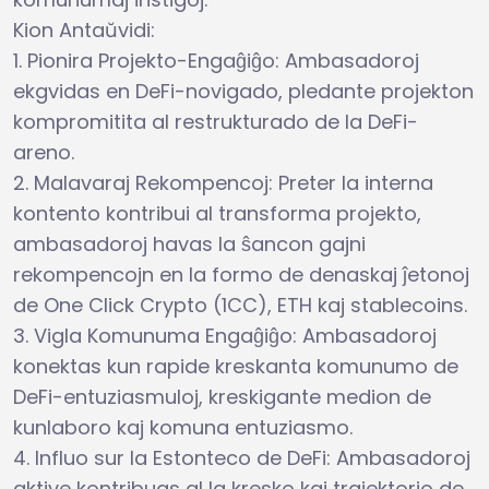
Kion Antaŭvidi:
1. Pionira Projekto-Engaĝiĝo: Ambasadoroj
ekgvidas en DeFi-novigado, pledante projekton
kompromitita al restrukturado de la DeFi-
areno.
2. Malavaraj Rekompencoj: Preter la interna
kontento kontribui al transforma projekto,
ambasadoroj havas la ŝancon gajni
rekompencojn en la formo de denaskaj ĵetonoj
de One Click Crypto (1CC), ETH kaj stablecoins.
3. Vigla Komunuma Engaĝiĝo: Ambasadoroj
konektas kun rapide kreskanta komunumo de
DeFi-entuziasmuloj, kreskigante medion de
kunlaboro kaj komuna entuziasmo.
4. Influo sur la Estonteco de DeFi: Ambasadoroj
aktive kontribuas al la kresko kaj trajektorio de