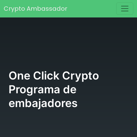
Saltar al contenido
Crypto Ambassador
Navegación principal
One Click Crypto
Programa de
embajadores