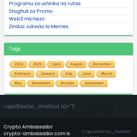
Programu za ushirika na rufaa
Shughuli za Promo
Web3 michezo
Zindua Jukwaa la Memes
Tags
2024
2025
April
August
December
February
January
July
June
March
May
November
October
September
rapidtextai_chatbot id="1"
Crypto Ambassador
[rapidtextai_chatbot 
crypto-ambassador.com is