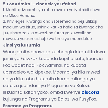
Fox Admiral – Pinnacle ya Ufahari
Mahitaji: Maombi ya robo mwaka yaliyothibitishwa
na Mkuu Honcho.
Privileges: Kiwango cha Esteemed na beji, ufikiaji
maalum wa kituo, ushiriki katika hafla za kiwango cha
juu, ishara za kila mwezi, na fursa ya kuwasilisha
mawazo ya ujumuishaji kwa timu ya maendeleo.
Jinsi ya kutumia
Wanajamii wanaweza kuchangia kikamilifu kwa
jamii ya FusyFox kupanda kupitia safu, kuanzia
Fox Cadet hadi Fox Admiral, na kupata
upendeleo wa kipekee. Maombi ya kila mwezi
na ya kila robo hutumika kama milango ya
safu za juu ndani ya Programu ya Balozi.
Ili kuanza safari yako, omba kwenye
Discord
kujiunga na Programu ya Balozi wa FusyFox.
Essence ya Programu