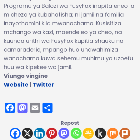
Programu ya Balozi wa FusyFox inapita eneo la
michezo ya kubahatisha; ni jamii na familia
inayothamini kila mwanachama. Kusisitiza
mchango wa kazi, maendeleo ya cheo, na
kuunda urithi wa FusyFox kupitia shauku na
camaraderie, mpango huo unawahimiza
wanachama kuwa sehemu muhimu ya uzoefu
huu wa kipekee wa jamii.
Viungo vingine
Website
|
Twitter
Facebook
Mastodon
Email
Share
Repost