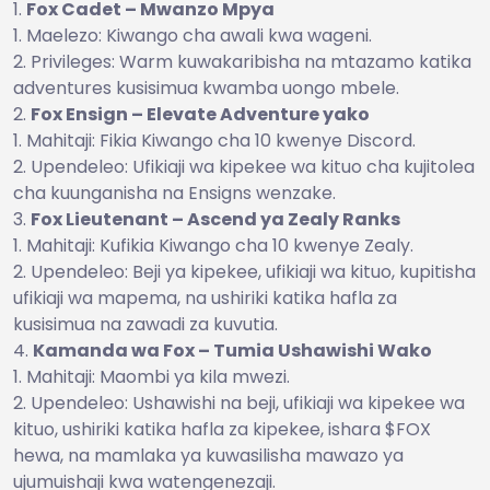
Fox Cadet – Mwanzo Mpya
Maelezo: Kiwango cha awali kwa wageni.
Privileges: Warm kuwakaribisha na mtazamo katika
adventures kusisimua kwamba uongo mbele.
Fox Ensign – Elevate Adventure yako
Mahitaji: Fikia Kiwango cha 10 kwenye Discord.
Upendeleo: Ufikiaji wa kipekee wa kituo cha kujitolea
cha kuunganisha na Ensigns wenzake.
Fox Lieutenant – Ascend ya Zealy Ranks
Mahitaji: Kufikia Kiwango cha 10 kwenye Zealy.
Upendeleo: Beji ya kipekee, ufikiaji wa kituo, kupitisha
ufikiaji wa mapema, na ushiriki katika hafla za
kusisimua na zawadi za kuvutia.
Kamanda wa Fox – Tumia Ushawishi Wako
Mahitaji: Maombi ya kila mwezi.
Upendeleo: Ushawishi na beji, ufikiaji wa kipekee wa
kituo, ushiriki katika hafla za kipekee, ishara $FOX
hewa, na mamlaka ya kuwasilisha mawazo ya
ujumuishaji kwa watengenezaji.