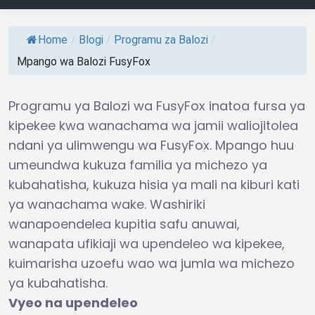
Home
/
Blogi
/
Programu za Balozi
/
Mpango wa Balozi FusyFox
Programu ya Balozi wa FusyFox inatoa fursa ya
kipekee kwa wanachama wa jamii waliojitolea
ndani ya ulimwengu wa FusyFox. Mpango huu
umeundwa kukuza familia ya michezo ya
kubahatisha, kukuza hisia ya mali na kiburi kati
ya wanachama wake. Washiriki
wanapoendelea kupitia safu anuwai,
wanapata ufikiaji wa upendeleo wa kipekee,
kuimarisha uzoefu wao wa jumla wa michezo
ya kubahatisha.
Vyeo na upendeleo