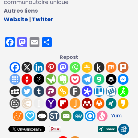
communautaire unique.
Autres liens
Website
|
Twitter
Facebook
Mastodon
Email
Partager
Repost
Yum