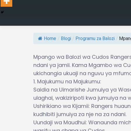
Home
/
Blogi
/
Programu za Balozi
/
Mpang
Mpango wa Balozi wa Cudos Rangers
ndani ya jamii. Kama Mgambo wa Cu
ukichangia ukuaji na nguvu ya mfum
1. Majukumu na Majukumu:
Saidia na Uimarishe Jumuiya ya Wasa
ulaghai, wakiziripoti kwa jumuiya na
Ushirikiano wa Kijamii: Rangers huaun
kudhibiti jumuiya za nje na za ndani.
Uundaji wa Maudhui: Wanaunda michor
wasifu wa chapa ya Cudos.