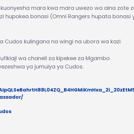
a kuonyesha mara kwa mara uwezo wa aina zote z
inzi hupokea bonasi (Omni Rangers hupata bonasi 
wa Cudos kulingana na wingi na ubora wa kazi
 ufikiaji wa chaneli za kipekee za Mgambo.
yowezeshwa ya jumuiya ya Cudos.
/1FAIpQLSeBahrtH88L04ZQ_B4HGMiKmHxa_2i_20zEt
assador/
cudos