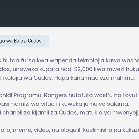
o wa Balozi Cudos...
 hutoa fursa kwa wapenda teknolojia kuwa washa
dos, unaweza kupata hadi $2,000 kwa mwezi huku
o ikolojia wa Cudos. Hapa kuna maelezo muhimu:
nidi Programu: Rangers hutafuta wasifu na tovuti
 wasimamizi wa vituo ili kuweka jumuiya salama.
i chaneli za kijamii za Cudos, matukio ya mwenyeji
o, meme, video, na blogu ili kuelimisha na kukuz