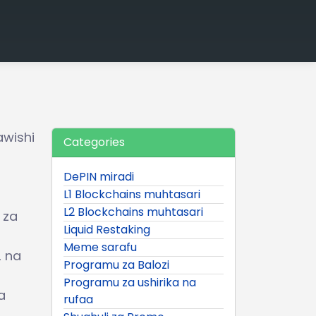
wishi
Categories
DePIN miradi
L1 Blockchains muhtasari
L2 Blockchains muhtasari
 za
Liquid Restaking
Meme sarafu
, na
Programu za Balozi
Programu za ushirika na
a
rufaa