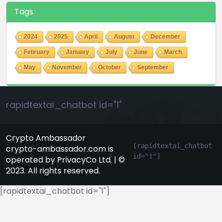
Tags
2024
2025
April
August
December
February
January
July
June
March
May
November
October
September
rapidtextai_chatbot id="1"
Crypto Ambassador
[rapidtextai_chatbot 
crypto-ambassador.com is
id="1"]
operated by PrivacyCo Ltd. | ©
2023. All rights reserved.
[rapidtextai_chatbot id="1"]