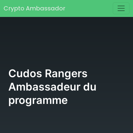
Passer au contenu
Crypto Ambassador
Navigation principale
Cudos Rangers
Ambassadeur du
programme