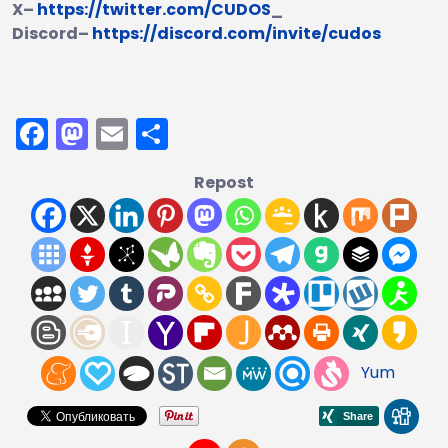
X
–
https://twitter.com/CUDOS
_
Discord
–
https://discord.com/invite/cudos
Facebook
Mastodon
Email
Partager
Repost
Yum