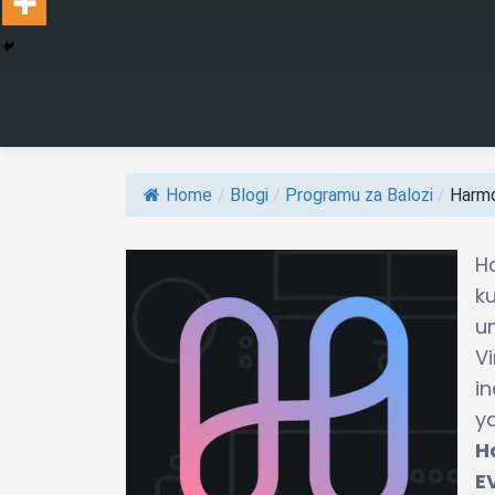
Home
/
Blogi
/
Programu za Balozi
/
Harmon
H
k
u
Vi
i
y
H
E