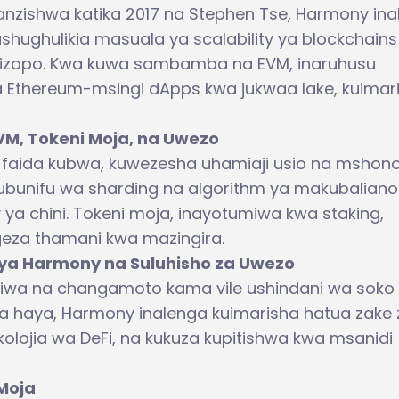
lianzishwa katika 2017 na Stephen Tse, Harmony in
ushughulikia masuala ya scalability ya blockchains
ilizopo. Kwa kuwa sambamba na EVM, inaruhusu
a Ethereum-msingi dApps kwa jukwaa lake, kuimar
VM, Tokeni Moja, na Uwezo
aida kubwa, kuwezesha uhamiaji usio na mshon
ubunifu wa sharding na algorithm ya makubaliano
y ya chini. Tokeni moja, inayotumiwa kwa staking,
geza thamani kwa mazingira.
ya Harmony na Suluhisho za Uwezo
iliwa na changamoto kama vile ushindani wa soko
ia haya, Harmony inalenga kuimarisha hatua zake 
lojia wa DeFi, na kukuza kupitishwa kwa msanidi
 Moja