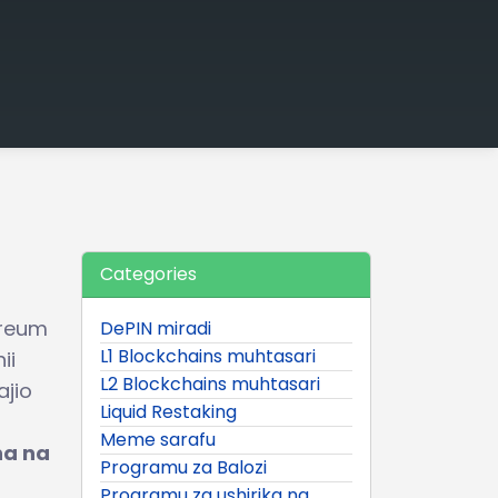
Categories
ereum
DePIN miradi
L1 Blockchains muhtasari
ii
L2 Blockchains muhtasari
ajio
Liquid Restaking
Meme sarafu
na na
Programu za Balozi
Programu za ushirika na