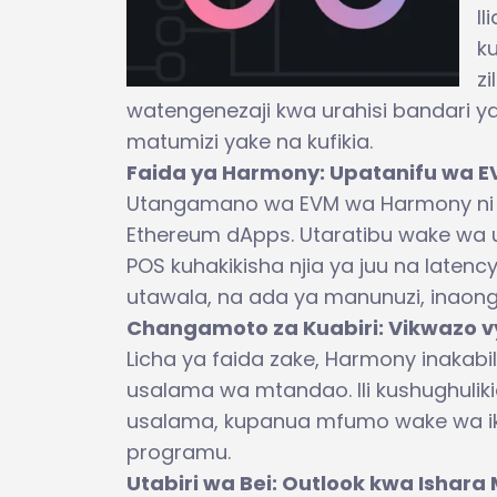
I
k
z
watengenezaji kwa urahisi bandari y
matumizi yake na kufikia.
Faida ya Harmony: Upatanifu wa E
Utangamano wa EVM wa Harmony ni f
Ethereum dApps. Utaratibu wake wa 
POS kuhakikisha njia ya juu na latenc
utawala, na ada ya manunuzi, inaon
Changamoto za Kuabiri: Vikwazo v
Licha ya faida zake, Harmony inakab
usalama wa mtandao. Ili kushughulik
usalama, kupanua mfumo wake wa iko
programu.
Utabiri wa Bei: Outlook kwa Ishara