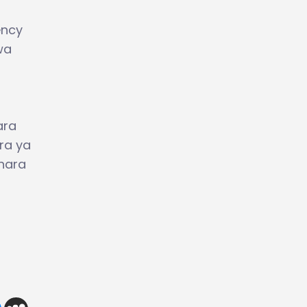
ency
wa
ara
ra ya
shara