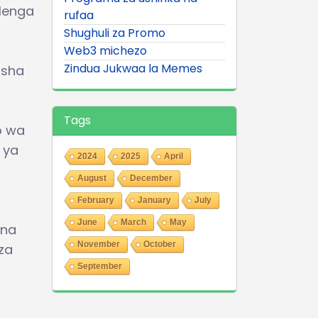
alenga
rufaa
Shughuli za Promo
Web3 michezo
Zindua Jukwaa la Memes
isha
Tags
o wa
 ya
2024
2025
April
August
December
February
January
July
June
March
May
 na
November
October
za
September