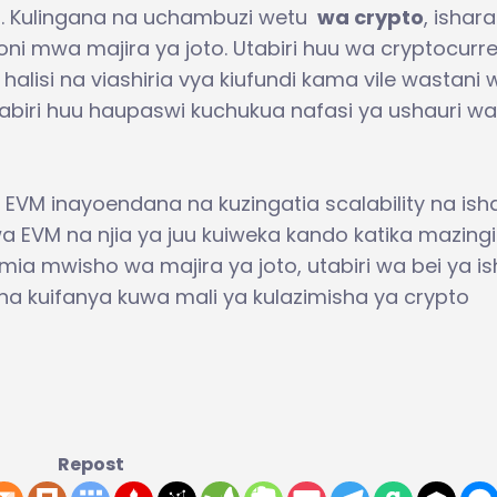
ri. Kulingana na uchambuzi wetu
wa crypto
, ishara
ni mwa majira ya joto. Utabiri huu wa cryptocurr
alisi na viashiria vya kiufundi kama vile wastani 
tabiri huu haupaswi kuchukua nafasi ya ushauri wa
 EVM inayoendana na kuzingatia scalability na ish
wa EVM na njia ya juu kuiweka kando katika mazingi
ia mwisho wa majira ya joto, utabiri wa bei ya i
 kuifanya kuwa mali ya kulazimisha ya crypto
Repost