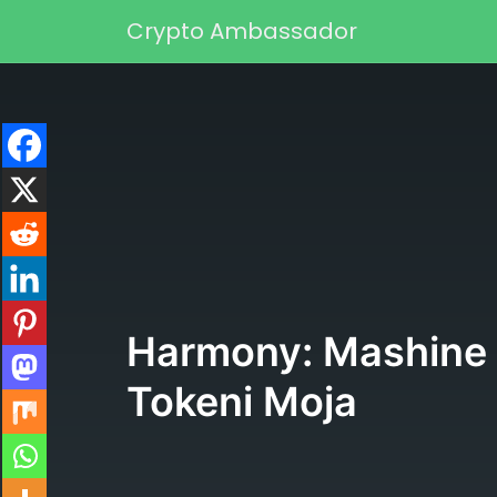
Skip to content
Crypto Ambassador
Main Navigation
Harmony: Mashine y
Tokeni Moja