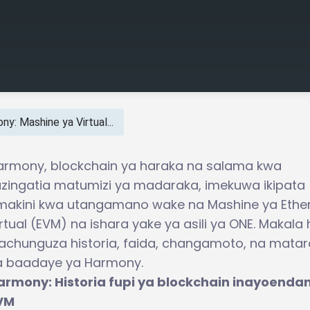
y: Mashine ya Virtual...
armony, blockchain ya haraka na salama kwa
uzingatia matumizi ya madaraka, imekuwa ikipata
makini kwa utangamano wake na Mashine ya Eth
rtual (EVM) na ishara yake ya asili ya ONE. Makala h
nachunguza historia, faida, changamoto, na matar
a baadaye ya Harmony.
armony: Historia fupi ya blockchain inayoenda
VM