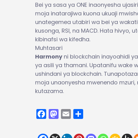
Bei ya sasa ya ONE inaonyesha ujasi
moja inatarajiwa kuona ukuaji mwisho
unategemea utabiri wa bei ya wakati h
kusonga, RSI, na MACD. Hata hivyo, u
kibinafsi wa kifedha.
Muhtasari
Harmony
ni blockchain inayoahidi ya
ya asili ya thamani. Upatanifu wake 
ushindani ya blockchain. Tunapotazam
moja unaonyesha mwenendo mzuri, na
kutazama.
Facebook
Mastodon
Email
Share