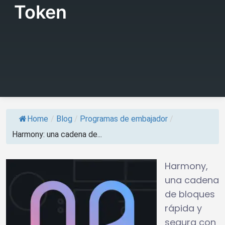
Token
Home
/
Blog
/
Programas de embajador
/
Harmony: una cadena de...
Harmony,
una cadena
de bloques
rápida y
segura con