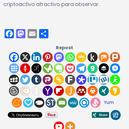
criptoactivo atractivo para observar.
Facebook
Mastodon
Email
Compartir
Repost
Yum