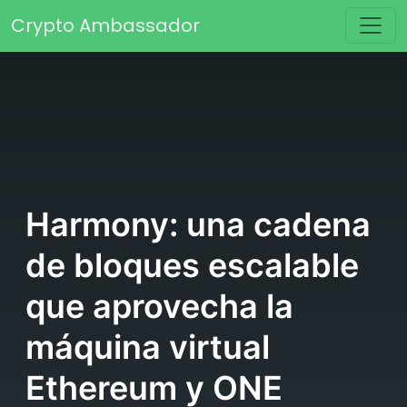
Saltar al contenido
Crypto Ambassador
Navegación principal
Harmony: una cadena
de bloques escalable
que aprovecha la
máquina virtual
Ethereum y ONE