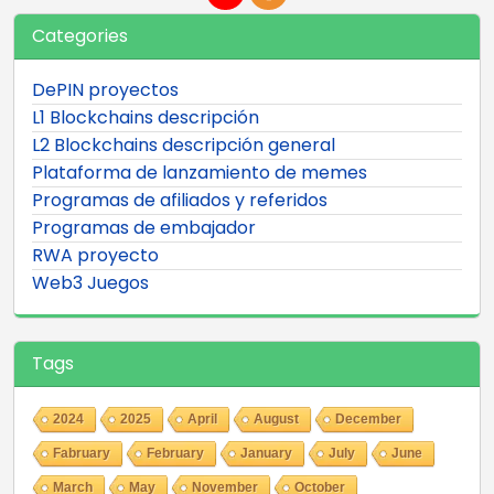
Categories
DePIN proyectos
L1 Blockchains descripción
L2 Blockchains descripción general
Plataforma de lanzamiento de memes
Programas de afiliados y referidos
Programas de embajador
RWA proyecto
Web3 Juegos
Tags
2024
2025
April
August
December
Fabruary
February
January
July
June
March
May
November
October