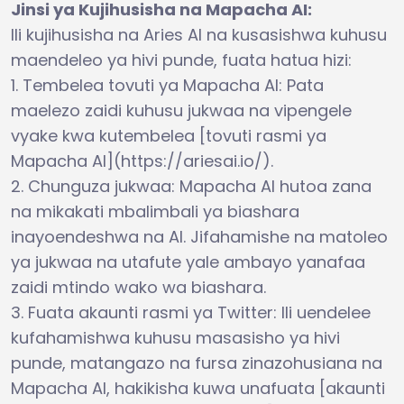
Jinsi ya Kujihusisha na Mapacha AI:
Ili kujihusisha na Aries AI na kusasishwa kuhusu
maendeleo ya hivi punde, fuata hatua hizi:
1. Tembelea tovuti ya Mapacha AI: Pata
maelezo zaidi kuhusu jukwaa na vipengele
vyake kwa kutembelea [tovuti rasmi ya
Mapacha AI](https://ariesai.io/).
2. Chunguza jukwaa: Mapacha AI hutoa zana
na mikakati mbalimbali ya biashara
inayoendeshwa na AI. Jifahamishe na matoleo
ya jukwaa na utafute yale ambayo yanafaa
zaidi mtindo wako wa biashara.
3. Fuata akaunti rasmi ya Twitter: Ili uendelee
kufahamishwa kuhusu masasisho ya hivi
punde, matangazo na fursa zinazohusiana na
Mapacha AI, hakikisha kuwa unafuata [akaunti