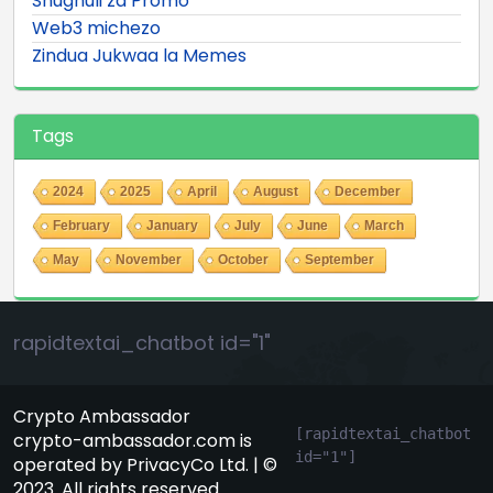
Shughuli za Promo
Web3 michezo
Zindua Jukwaa la Memes
Tags
2024
2025
April
August
December
February
January
July
June
March
May
November
October
September
rapidtextai_chatbot id="1"
Crypto Ambassador
[rapidtextai_chatbot 
crypto-ambassador.com is
id="1"]
operated by PrivacyCo Ltd. | ©
2023. All rights reserved.