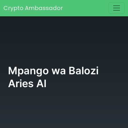
Skip to content
Crypto Ambassador
Main Navigation
Mpango wa Balozi
Aries AI