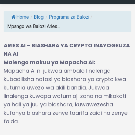
Home
/
Blogi
/
Programu za Balozi
/
Mpango wa Balozi Aries...
ARIES AI – BIASHARA YA CRYPTO INAYOGEUZA
NA AI
Malengo makuu ya Mapacha AI:
Mapacha AI ni jukwaa ambalo linalenga
kubadilisha nafasi ya biashara ya crypto kwa
kutumia uwezo wa akili bandia. Jukwaa
linalenga kuwapa watumiaji zana na mikakati
ya hali ya juu ya biashara, kuwawezesha
kufanya biashara zenye taarifa zaidi na zenye
faida.