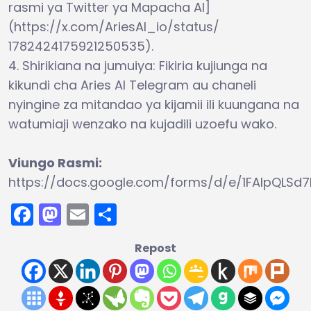
rasmi ya Twitter ya Mapacha AI]
(https://x.com/AriesAI_io/status/
1782424175921250535).
4. Shirikiana na jumuiya: Fikiria kujiunga na
kikundi cha Aries AI Telegram au chaneli
nyingine za mitandao ya kijamii ili kuungana na
watumiaji wenzako na kujadili uzoefu wako.
Viungo Rasmi:
https://docs.google.com/forms/d/e/1FAIpQL
Facebook
Mastodon
Email
Share
Repost