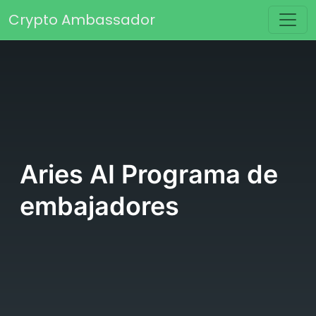
Saltar al contenido
Crypto Ambassador
Navegación principal
Aries AI Programa de
embajadores