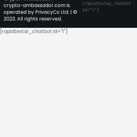
[rapidtextai_chatbot 
crypto-ambassador.com is
id="1"]
operated by PrivacyCo Ltd. | ©
2023. All rights reserved.
[rapidtextai_chatbot id="1"]