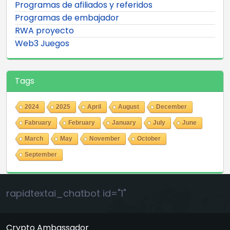
Programas de afiliados y referidos
Programas de embajador
RWA proyecto
Web3 Juegos
Tags
2024
2025
April
August
December
Fabruary
February
January
July
June
March
May
November
October
September
rapidtextai_chatbot id="1"
Crypto Ambassador