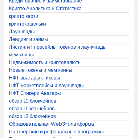
Кредитование и заимствование
Крипто Аналитика и Статистика
крипто карти
криптокошельки
Лаунчпады
Лендинг и займы
Листинги | пресейлы токенов и лаунчпады
мем коины
Недвижимость и криптовалюты
Новые токены и мем коины
НФТ аватары стикеры
НФТ маркетплейсы и лаунчпады
НФТ Стикери Аватары
обзор L0 блокчейнов
обзор L1 блокчейнов
обзор L2 блокчейнов
Образовательная Web3-платформа
Партнерские и реферальные программы