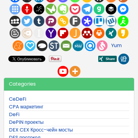
Yum
Categories
CeDeFi
CPA маркетинг
DeFi
DePIN проекты
DEX CEX Кросс-чейн мосты
DFS протокол