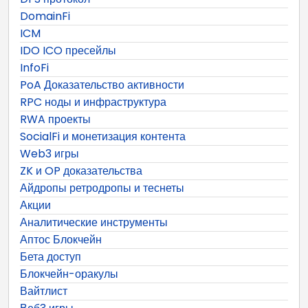
DomainFi
ICM
IDO ICO пресейлы
InfoFi
PoA Доказательство активности
RPC ноды и инфраструктура
RWA проекты
SocialFi и монетизация контента
Web3 игры
ZK и OP доказательства
Айдропы ретродропы и теснеты
Акции
Аналитические инструменты
Аптос Блокчейн
Бета доступ
Блокчейн-оракулы
Вайтлист