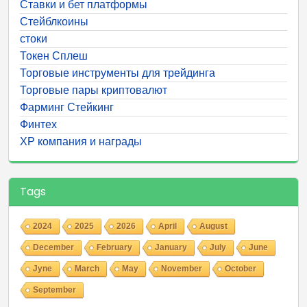
Ставки и бет платформы
Стейблкоины
стоки
Токен Сплеш
Торговые инструменты для трейдинга
Торговые пары криптовалют
Фарминг Стейкинг
Финтех
ХР компания и награды
Tags
2024
2025
2026
April
August
December
February
January
July
June
Jyne
March
May
November
October
September