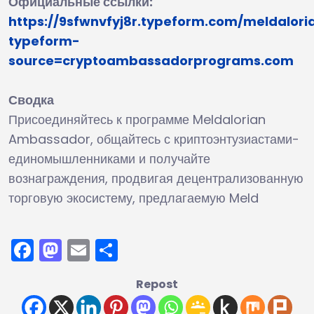
Официальные ссылки:
https://9sfwnvfyj8r.typeform.com/meldalori
typeform-
source=cryptoambassadorprograms.com
Сводка
Присоединяйтесь к программе Meldalorian
Ambassador, общайтесь с криптоэнтузиастами-
единомышленниками и получайте
вознаграждения, продвигая децентрализованную
торговую экосистему, предлагаемую Meld
Facebook
Mastodon
Email
Отправить
Repost