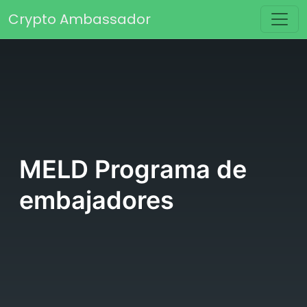
Saltar al contenido
Crypto Ambassador
Navegación principal
MELD Programa de
embajadores