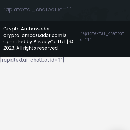
rapidtextai_chatbot id="1"
Crypto Ambassador
[rapidtextai_chatbot 
crypto-ambassador.com is
id="1"]
operated by PrivacyCo Ltd. | ©
2023. All rights reserved.
[rapidtextai_chatbot id="1"]
GeekyBot