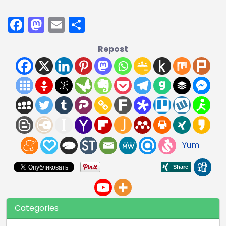
Facebook
Mastodon
Email
Compartir
Repost
Yum
Categories