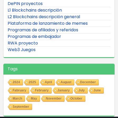
DePIN proyectos
L1 Blockchains descripción
L2 Blockchains descripción general
Plataforma de lanzamiento de memes
Programas de afiliados y referidos
Programas de embajador
RWA proyecto
Web3 Juegos
Tags
2024
2025
April
August
December
Fabruary
February
January
July
June
March
May
November
October
September