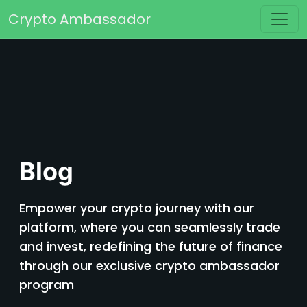
Перейти к содержимому
Crypto Ambassador
Основная навигация
Blog
Empower your crypto journey with our
platform, where you can seamlessly trade
and invest, redefining the future of finance
through our exclusive crypto ambassador
program