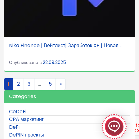
Nika Finance | Вейтлист| Заработок XP | Новая ...
Опубликовано в
22.09.2025
Навигация по записям
1
2
3
…
5
»
Categories
GeekyBot
CeDeFi
онлайн
CPA маркетинг
DeFi
DePIN проекты
Welcome to GeekyBot! Let me