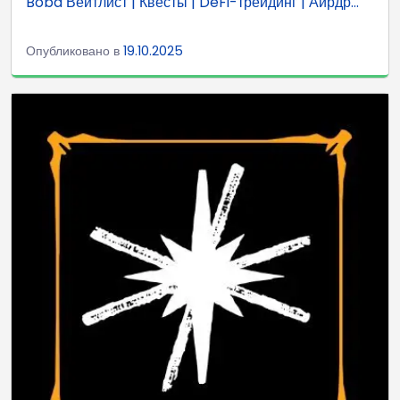
Boba Вейтлист | Квесты | DeFi-трейдинг | Аирдр...
Опубликовано в
19.10.2025