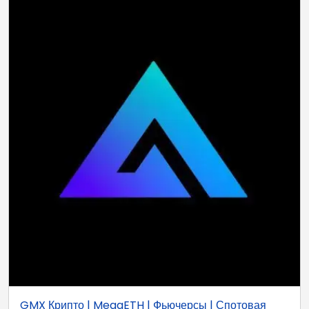
GMX Крипто | MegaETH | Фьючерсы | Спотовая