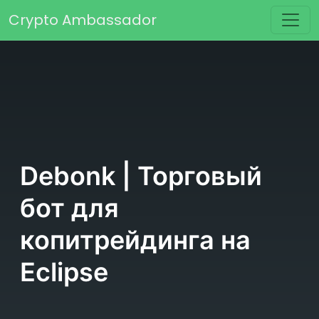
Перейти к содержимому
Crypto Ambassador
Основная навигация
Debonk | Торговый
бот для
копитрейдинга на
Eclipse