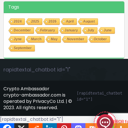
Tags
2024
2025
2026
April
August
December
February
January
July
June
Jyne
March
May
November
October
September
rapidtextai_chatbot id="1"
Crypto Ambassador
[rapidtextai_chatbot 
crypto-ambassador.com is
id="1"]
operated by PrivacyCo Ltd. | ©
GeekyBot
2023. All rights reserved.
онлайн
[rapidtextai_chatbot id="1"]