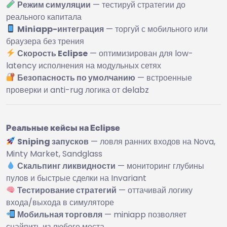
Режим симуляции
— тестируй стратегии до
реального капитала
Miniapp-интеграция
— торгуй с мобильного или
браузера без трения
Скорость Eclipse
— оптимизирован для low-
latency исполнения на модульных сетях
Безопасность по умолчанию
— встроенные
проверки и anti-rug логика от delabz
Реальные кейсы на Eclipse
Sniping запусков
— ловля ранних входов на Nova,
Minty Market, Sandglass
Скальпинг ликвидности
— мониторинг глубины
пулов и быстрые сделки на Invariant
Тестирование стратегий
— оттачивай логику
входа/выхода в симуляторе
Мобильная торговля
— miniapp позволяет
снайпить из любого места