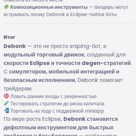
Композиционные инструменты
— билдеры могут
встраивать логику Debonk в Eclipse-native боты
Итог
Debonk
— это не просто sniping-бот, а
модульный торговый движок
, созданный для
скорости Eclipse и точности degen-стратегий
.
С
симулятором, мобильной интеграцией и
безопасным исполнением
, Debonk помогает
трейдерам:
Ловить ранние входы с уверенностью
Тестировать стратегии до риска капитала
Торговать на ходу с поддержкой miniapp
По мере роста Eclipse,
Debonk становится
дефолтным инструментом для быстрых
трейдеров и бот-билдеров
— разблокируя