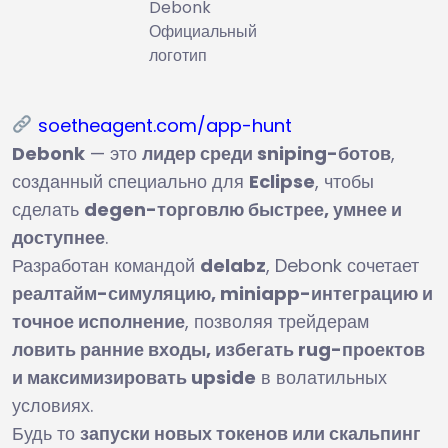
Debonk
Официальный
логотип
soetheagent.com/app-hunt
Debonk
— это
лидер среди sniping-ботов
,
созданный специально для
Eclipse
, чтобы
сделать
degen-торговлю быстрее, умнее и
доступнее
.
Разработан командой
delabz
, Debonk сочетает
реалтайм-симуляцию, miniapp-интеграцию и
точное исполнение
, позволяя трейдерам
ловить ранние входы, избегать rug-проектов
и максимизировать upside
в волатильных
условиях.
Будь то
запуски новых токенов или скальпинг