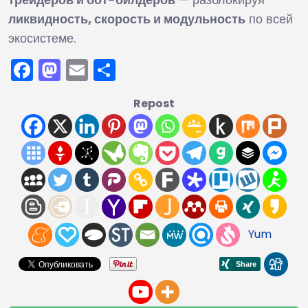
ликвидность, скорость и модульность
по всей
экосистеме.
Facebook
Mastodon
Email
Отправить
Repost
Yum