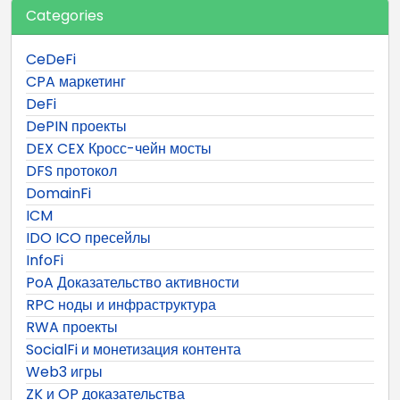
Categories
CeDeFi
CPA маркетинг
DeFi
DePIN проекты
DEX CEX Кросс-чейн мосты
DFS протокол
DomainFi
ICM
IDO ICO пресейлы
InfoFi
PoA Доказательство активности
RPC ноды и инфраструктура
RWA проекты
SocialFi и монетизация контента
Web3 игры
ZK и OP доказательства