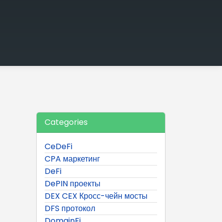
Categories
CeDeFi
CPA маркетинг
DeFi
DePIN проекты
DEX CEX Кросс-чейн мосты
DFS протокол
DomainFi