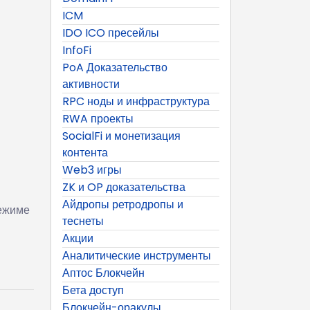
ICM
IDO ICO пресейлы
InfoFi
PoA Доказательство
активности
RPC ноды и инфраструктура
RWA проекты
SocialFi и монетизация
контента
Web3 игры
ZK и OP доказательства
Айдропы ретродропы и
ежиме
теснеты
Акции
Аналитические инструменты
Аптос Блокчейн
Бета доступ
Блокчейн-оракулы