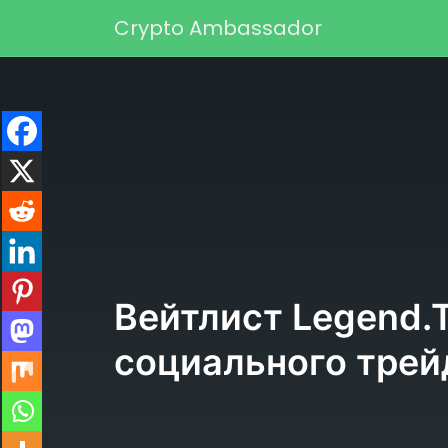
Перейти к содержимому
Crypto Ambassador
Основная навигаци
Вейтлист Legend.T
социального трей