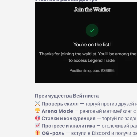
Преимущества Вейтлиста
Проверь скилл
— торгуй против друзей 
Arena Mode
— ранговый матчмейкинг с
Ставки и конкуренция
— торгуй по зада
Прогресс и аналитика
— отслеживай ран
OG-роль
— вступи в Discord и получи р