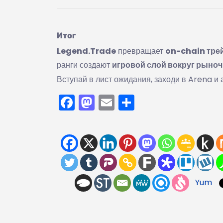
Итог
Legend.Trade
превращает
on-chain тре
ранги создают
игровой слой вокруг рыноч
Вступай в лист ожидания, заходи в Arena и
Facebook
Mastodon
Email
Отправить
Yum