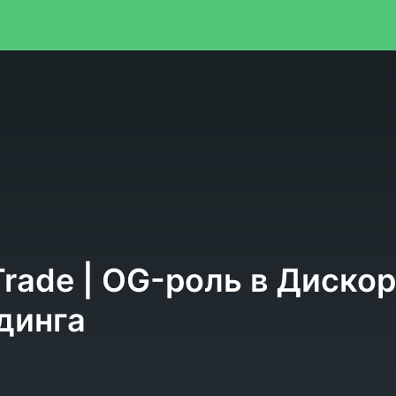
я
rade | OG-роль в Дискор
динга