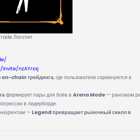
rade Логотип
de/
/invite/nzAYrxxj
 on-chain трейдинга
, где пользователи соревнуются в
га
формирует пары для боёв в
Arena Mode
— ранговом р
рогрессии в лидерборде.
конкурентам —
Legend превращает рыночный скилл в