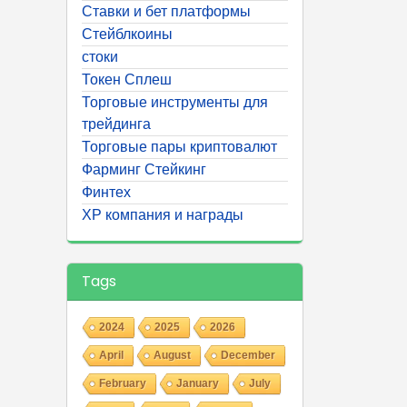
Ставки и бет платформы
Стейблкоины
стоки
Токен Сплеш
Торговые инструменты для
трейдинга
Торговые пары криптовалют
Фарминг Стейкинг
Финтех
ХР компания и награды
Tags
2024
2025
2026
April
August
December
February
January
July