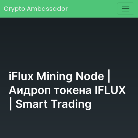
Перейти к содержимому
Crypto Ambassador
Основная навигация
iFlux Mining Node |
Аидроп токена IFLUX
| Smart Trading