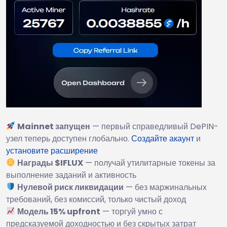
Mainnet запущен
— первый справедливый DePIN-
узел теперь доступен глобально.
Создайте акаунт
и
установите расширение
Награды $IFLUX
— получай утилитарные токены за
выполнение заданий и активность
Нулевой риск ликвидации
— без маржинальных
требований, без комиссий, только чистый доход
Модель 15% upfront
— торгуй умно с
предсказуемой доходностью и без скрытых затрат