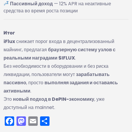
Пассивный доход
— 12% APR на неактивные
средства во время роста позиции
Итог
iFlux
снижает порог входа в децентрализованный
майнинг, предлагая
браузерную систему узлов с
реальными наградами $IFLUX
.
Без необходимости в оборудовании и без риска
ликвидации, пользователи могут
зарабатывать
пассивно
, просто
выполняя задания и оставаясь
активными
.
Это
новый подход в DePIN-экономику
, уже
доступный на mainnet.
Facebook
Mastodon
Email
Отправить