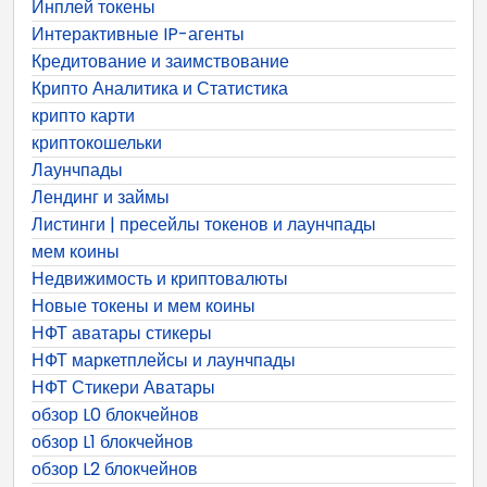
Инплей токены
Интерактивные IP-агенты
Кредитование и заимствование
Крипто Аналитика и Статистика
крипто карти
криптокошельки
Лаунчпады
Лендинг и займы
Листинги | пресейлы токенов и лаунчпады
мем коины
Недвижимость и криптовалюты
Новые токены и мем коины
НФТ аватары стикеры
НФТ маркетплейсы и лаунчпады
НФТ Стикери Аватары
обзор L0 блокчейнов
обзор L1 блокчейнов
обзор L2 блокчейнов