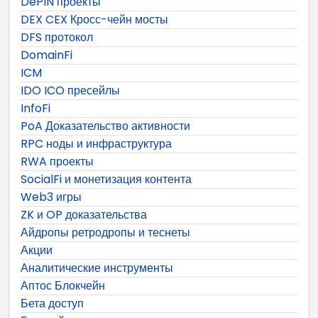
DePIN проекты
DEX CEX Кросс-чейн мосты
DFS протокол
DomainFi
ICM
IDO ICO пресейлы
InfoFi
PoA Доказательство активности
RPC ноды и инфраструктура
RWA проекты
SocialFi и монетизация контента
Web3 игры
ZK и OP доказательства
Айдропы ретродропы и теснеты
Акции
Аналитические инструменты
Аптос Блокчейн
Бета доступ