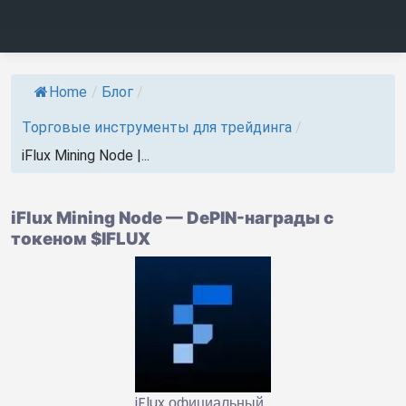
Home
/
Блог
/
Торговые инструменты для трейдинга
/
iFlux Mining Node |...
iFlux Mining Node — DePIN-награды с
токеном $IFLUX
iFlux официальный