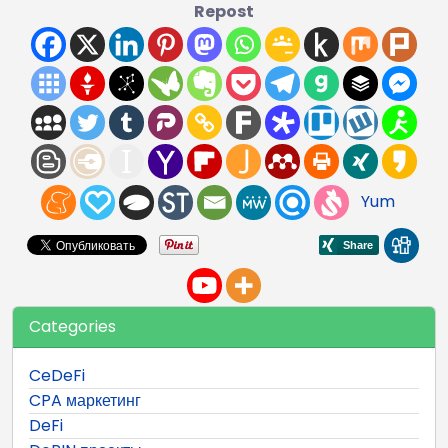
Repost
Yum
Categories
CeDeFi
CPA маркетинг
DeFi