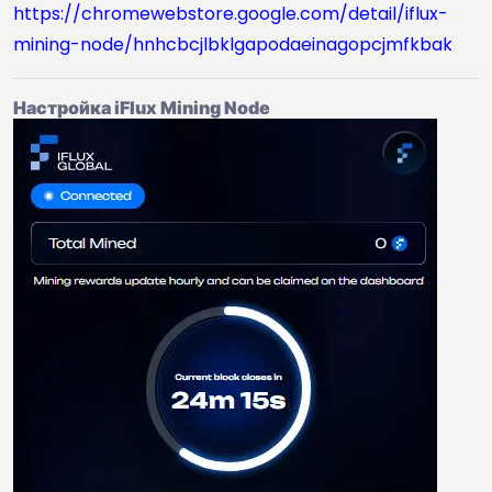
https://chromewebstore.google.com/detail/iflux-
mining-node/hnhcbcjlbklgapodaeinagopcjmfkbak
Настройка iFlux Mining Node