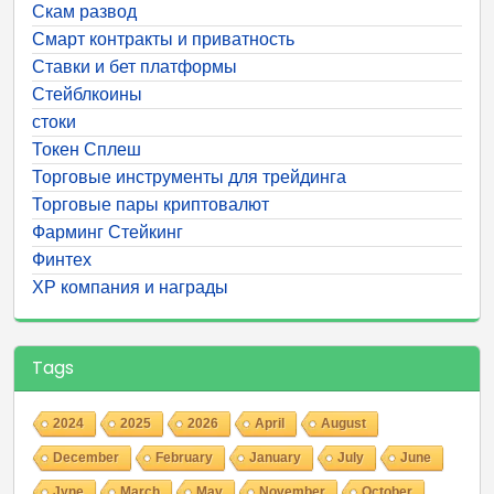
Скам развод
Смарт контракты и приватность
Ставки и бет платформы
Стейблкоины
стоки
Токен Сплеш
Торговые инструменты для трейдинга
Торговые пары криптовалют
Фарминг Стейкинг
Финтех
ХР компания и награды
Tags
2024
2025
2026
April
August
December
February
January
July
June
Jyne
March
May
November
October