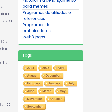
Plataforma de lançamento
s.
para memes
Programas de afiliados e
mina
referências
o para
Programas de
embaixadores
Web3 jogos
 Os
ador
Tags
anto
2024
2025
April
August
December
February
January
July
June
March
May
November
October
to. O
September