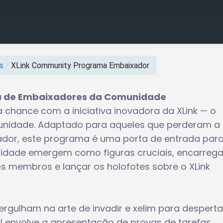
s
/
XLink Community Programa Embaixador
ma de Embaixadores da Comunidade
chance com a iniciativa inovadora da XLink — o
nidade. Adaptado para aqueles que perderam a
ador, este programa é uma porta de entrada para
idade emergem como figuras cruciais, encarreg
os membros e lançar os holofotes sobre o XLink
ulham na arte de invadir e xelim para desperta
al envolve a apresentação de provas de tarefas