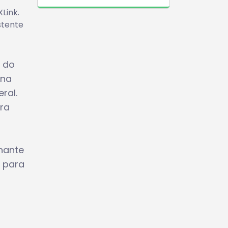
Link.
stente
e do
 na
ral.
ara
nante
o para