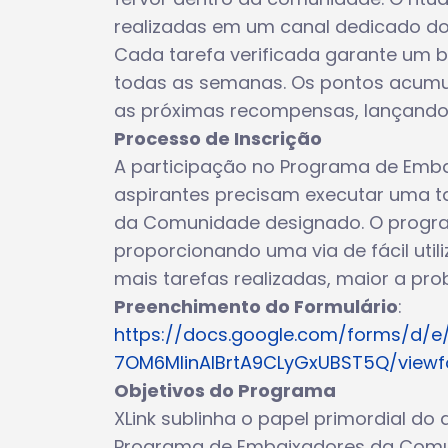
realizadas em um canal dedicado do D
Cada tarefa verificada garante um b
todas as semanas. Os pontos acumul
as próximas recompensas, lançando
Processo de Inscrição
A participação no Programa de Emb
aspirantes precisam executar uma ta
da Comunidade designado. O programa
proporcionando uma via de fácil util
mais tarefas realizadas, maior a prob
Preenchimento do Formulário
:
https://docs.google.com/forms/d/
7OM6MIinAlBrtA9CLyGxUBST5Q/view
Objetivos do Programa
XLink sublinha o papel primordial do
Programa de Embaixadores da Comun