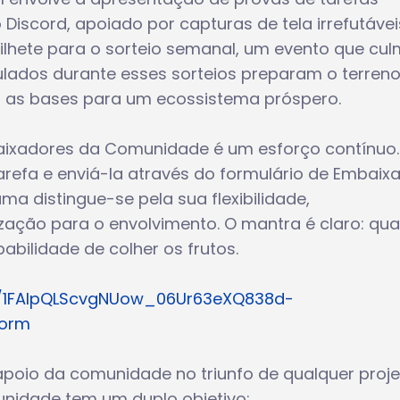
iscord, apoiado por capturas de tela irrefutávei
ilhete para o sorteio semanal, um evento que cul
ados durante esses sorteios preparam o terren
 as bases para um ecossistema próspero.
aixadores da Comunidade é um esforço contínuo.
refa e enviá-la através do formulário de Embaix
 distingue-se pela sua flexibilidade,
ização para o envolvimento. O mantra é claro: qu
abilidade de colher os frutos.
e/1FAIpQLScvgNUow_06Ur63eXQ838d-
form
 apoio da comunidade no triunfo de qualquer proje
idade tem um duplo objetivo: