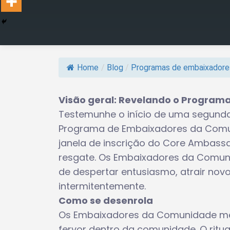
Home
/
Blog
/
Programas de embaixadore
Visão geral: Revelando o Progra
Testemunhe o início de uma segunda 
Programa de Embaixadores da Comu
janela de inscrição do Core Ambass
resgate. Os Embaixadores da Comun
de despertar entusiasmo, atrair nov
intermitentemente.
Como se desenrola
Os Embaixadores da Comunidade merg
fervor dentro da comunidade. O ritu