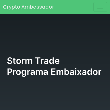
Saltar para o conteúdo
Crypto Ambassador
Navegação principal
Storm Trade
Programa Embaixador