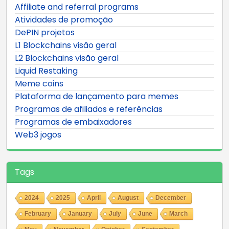
Affiliate and referral programs
Atividades de promoção
DePIN projetos
L1 Blockchains visão geral
L2 Blockchains visão geral
Liquid Restaking
Meme coins
Plataforma de lançamento para memes
Programas de afiliados e referências
Programas de embaixadores
Web3 jogos
Tags
2024
2025
April
August
December
February
January
July
June
March