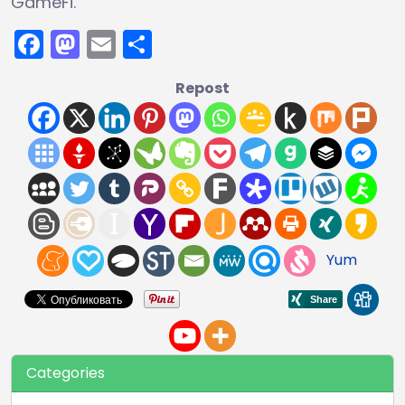
GameFi.
Facebook
Mastodon
Email
Share
Repost
Yum
Categories