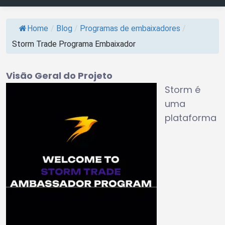
Home
/
Blog
/
Programas de embaixadores
/
Storm Trade Programa Embaixador
Visão Geral do Projeto
Storm é
uma
plataforma