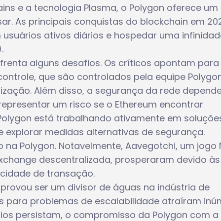
ains e a tecnologia Plasma, o Polygon oferece um
sar. As principais conquistas do blockchain em 20
usuários ativos diários e hospedar uma infinidad
.
frenta alguns desafios. Os críticos apontam para
ntrole, que são controlados pela equipe Polygon
ização. Além disso, a segurança da rede depend
 representar um risco se o Ethereum encontrar
Polygon está trabalhando ativamente em soluçõe
 explorar medidas alternativas de segurança.
 na Polygon. Notavelmente, Aavegotchi, um jogo 
xchange descentralizada, prosperaram devido às
ocidade de transação.
provou ser um divisor de águas na indústria de
as para problemas de escalabilidade atraíram in
afios persistam, o compromisso da Polygon com a