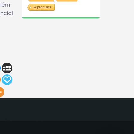
além
September
ncial
GeekyBot