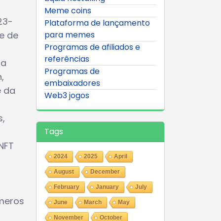
Meme coins
23-
Plataforma de lançamento
e de
para memes
Programas de afiliados e
referências
 a
Programas de
,
embaixadores
e da
Web3 jogos
s,
Tags
NFT
2024
2025
April
August
December
February
January
July
úmeros
June
March
May
November
October