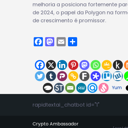
melhoria a posiciona fortemente pa
de 2024, o papel da Polygon na forma
de crescimento é promissor.
Facebook
Mastodon
Email
Share
Yum
rapidtextai_chatbot id="1"
Crypto Ambassador