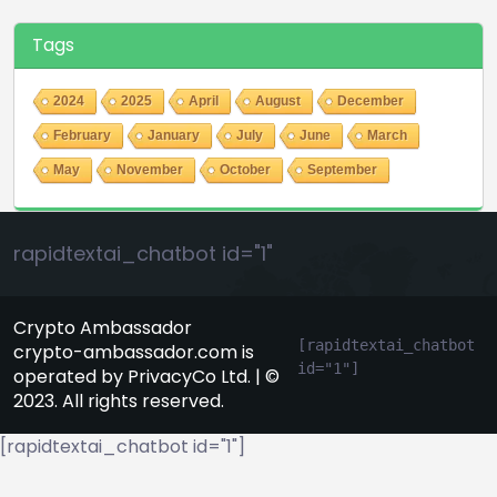
Tags
2024
2025
April
August
December
February
January
July
June
March
May
November
October
September
rapidtextai_chatbot id="1"
Crypto Ambassador
[rapidtextai_chatbot 
crypto-ambassador.com is
id="1"]
operated by PrivacyCo Ltd. | ©
2023. All rights reserved.
[rapidtextai_chatbot id="1"]