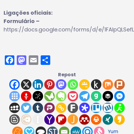
Ligações oficiais:
Formulário –
https://docs.google.com/forms/d/e/1FAIpQL
Facebook
Mastodon
Email
Share
Repost
Yum