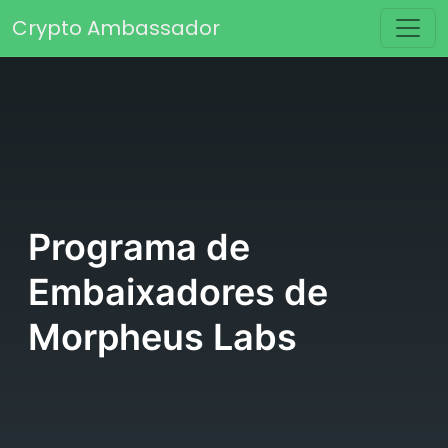
Saltar para o conteúdo
Crypto Ambassador
Navegação principal
Programa de
Embaixadores de
Morpheus Labs