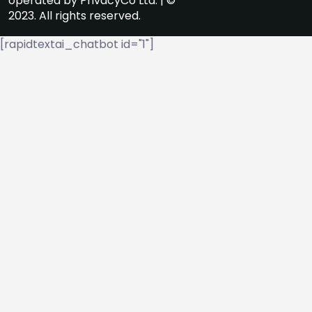
operated by PrivacyCo Ltd. | ©
2023. All rights reserved.
[rapidtextai_chatbot id="1"]