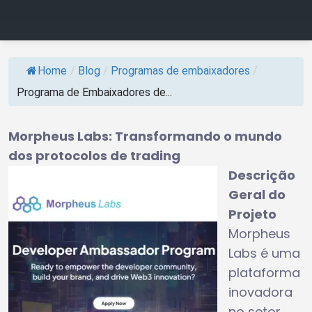
Home
/
Blog
/
Programas de embaixadores
/
Programa de Embaixadores de...
Morpheus Labs: Transformando o mundo
dos protocolos de trading
Descrição
Geral do
Projeto
Morpheus
Labs é uma
plataforma
inovadora
no setor