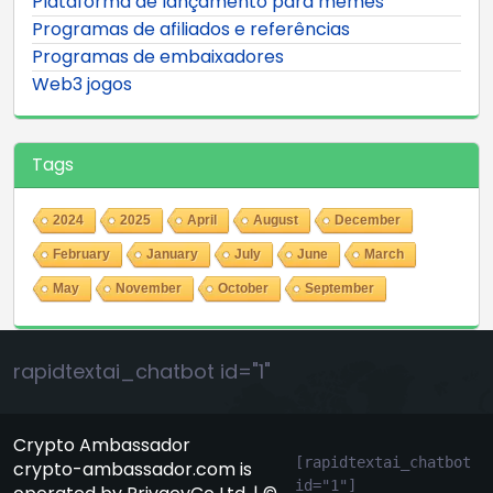
Plataforma de lançamento para memes
Programas de afiliados e referências
Programas de embaixadores
Web3 jogos
Tags
2024
2025
April
August
December
February
January
July
June
March
May
November
October
September
rapidtextai_chatbot id="1"
Crypto Ambassador
[rapidtextai_chatbot 
crypto-ambassador.com is
id="1"]