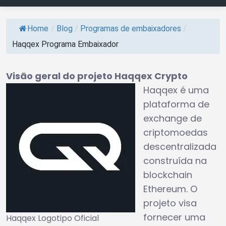
Home
/
Blog
/
Programas de embaixadores
/
Haqqex Programa Embaixador
Visão geral do projeto Haqqex Crypto
Haqqex é uma
plataforma de
exchange de
criptomoedas
descentralizada
construída na
blockchain
Ethereum. O
projeto visa
fornecer uma
Haqqex Logotipo Oficial