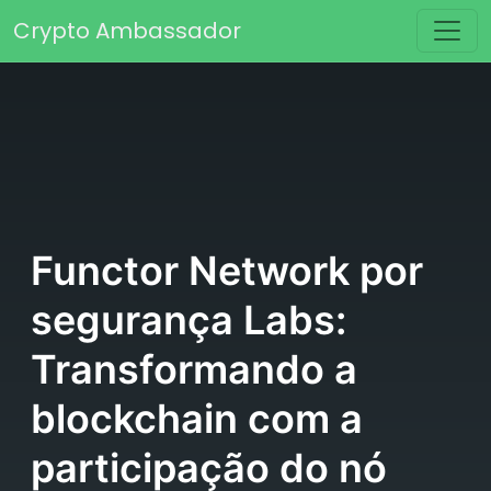
Saltar para o conteúdo
Crypto Ambassador
Navegação principal
Functor Network por
segurança Labs:
Transformando a
blockchain com a
participação do nó