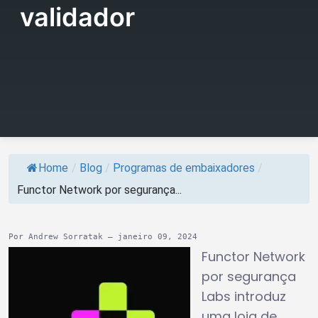
validador
Home
/
Blog
/
Programas de embaixadores
/
Functor Network por segurança...
Por Andrew Sorratak – janeiro 09, 2024
Functor Network
por segurança
Labs introduz
uma loja de