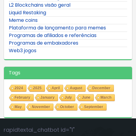
L2 Blockchains visão geral
Liquid Restaking
Meme coins
Plataforma de lançamento para memes
Programas de afiliados e referências
Programas de embaixadores
Web3 jogos
Tags
2024
2025
April
August
December
February
January
July
June
March
May
November
October
September
rapidtextai_chatbot id="1"