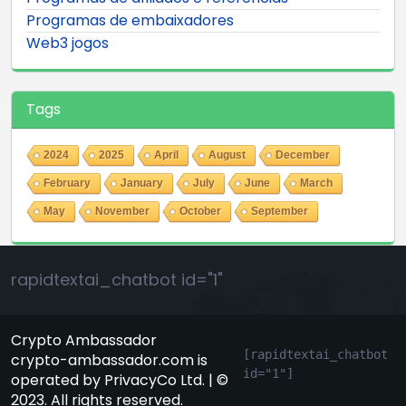
Programas de embaixadores
Web3 jogos
Tags
2024
2025
April
August
December
February
January
July
June
March
May
November
October
September
rapidtextai_chatbot id="1"
Crypto Ambassador
[rapidtextai_chatbot 
crypto-ambassador.com is
id="1"]
operated by PrivacyCo Ltd. | ©
2023. All rights reserved.